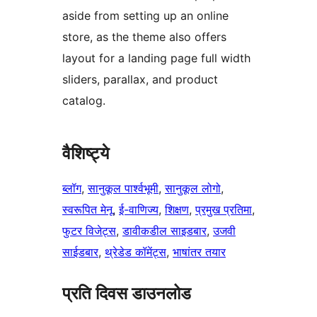
aside from setting up an online
store, as the theme also offers
layout for a landing page full width
sliders, parallax, and product
catalog.
वैशिष्ट्ये
ब्लॉग
, 
सानुकूल पार्श्वभूमी
, 
सानुकूल लोगो
, 
स्वरूपित मेनू
, 
ई-वाणिज्य
, 
शिक्षण
, 
प्रमुख प्रतिमा
, 
फुटर विजेट्स
, 
डावीकडील साइडबार
, 
उजवी
साईडबार
, 
थ्रेडेड कॉमेंट्स
, 
भाषांतर तयार
प्रति दिवस डाउनलोड