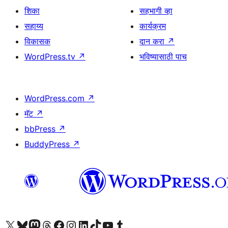
शिका
सहभागी व्हा
सहाय्य
कार्यक्रम
विकासक
दान करा
↗
WordPress.tv
↗
भविष्यासाठी पाच
WordPress.com
↗
मॅट
↗
bbPress
↗
BuddyPress
↗
आमच्या X (एक्स) (पूर्वीचे ट्विटर) खात्याला भेट द्या
आमच्या ब्लूस्की खात्याला भेट द्या.
आमच्या Mastodon खात्याला भेट द्या.
आमच्या थ्रेड्स खात्याला भेट द्या.
आमच्या फेसबुक पेजला भेट द्या
आमच्या इंस्टाग्राम खात्याला भेट द्या
आमच्या लिंक्डइन खात्याला भेट द्या
आमच्या टिकटॉक अकाउंटला भेट द्या.
आमच्या यूट्यूब चॅनेलला भेट द्या
आमच्या टंबलर खात्याला भेट द्या.