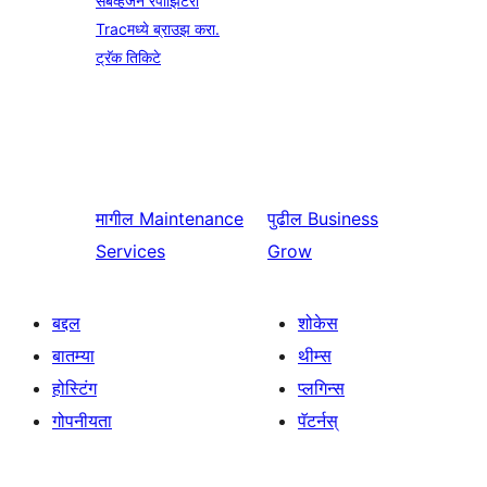
सबव्हर्जन रेपॉझिटरी
Tracमध्ये ब्राउझ करा.
ट्रॅक तिकिटे
मागील
Maintenance
पुढील
Business
Services
Grow
बद्दल
शोकेस
बातम्या
थीम्स
होस्टिंग
प्लगिन्स
गोपनीयता
पॅटर्नस्