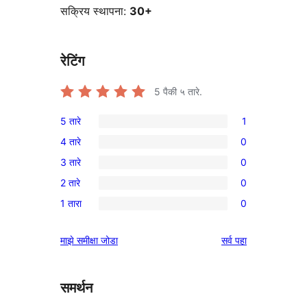
सक्रिय स्थापना:
30+
रेटिंग
5
पैकी ५ तारे.
5 तारे
1
1
4 तारे
0
5-
0
3 तारे
0
तारांकित
4-
0
पुनरावलोकन
2 तारे
0
तारांकित
3-
0
परीक्षणे
1 तारा
0
तारांकित
2-
0
परीक्षणे
तारांकित
1-
पुनरावलोकने
माझे समीक्षा जोडा
सर्व
पहा
परीक्षणे
तारांकित
परीक्षणे
समर्थन