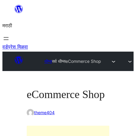
सामुग्रीवर
जा
मराठी
वर्डप्रेस मिळवा
थीम्स
सर्व थीम्स
eCommerce Shop
eCommerce Shop
theme404