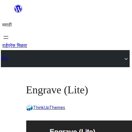
सामुग्रीवर
जा
मराठी
वर्डप्रेस मिळवा
थीम्स
Engrave (Lite)
ThinkUpThemes