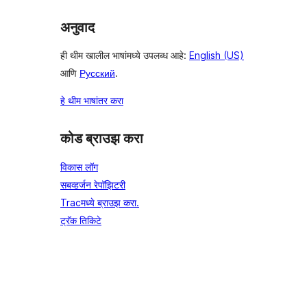
अनुवाद
ही थीम खालील भाषांमध्ये उपलब्ध आहे:
English (US)
आणि
Русский
.
हे थीम भाषांतर करा
कोड ब्राउझ करा
विकास लॉग
सबव्हर्जन रेपॉझिटरी
Tracमध्ये ब्राउझ करा.
ट्रॅक तिकिटे