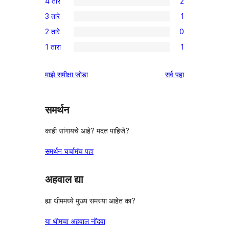
4 तारे
2
5-
2
3 तारे
1
तारांकित
4-
1
परीक्षणे
2 तारे
0
तारांकित
3-
0
परीक्षणे
1 तारा
1
तारांकित
2-
1
पुनरावलोकन
तारांकित
1-
पुनरावलोकने
माझे समीक्षा जोडा
सर्व
पहा
परीक्षणे
तारांकित
पुनरावलोकन
समर्थन
काही सांगायचे आहे? मदत पाहिजे?
समर्थन चर्चामंच पहा
अहवाल द्या
ह्या थीममध्ये मुख्य समस्या आहेत का?
या थीमचा अहवाल नोंदवा