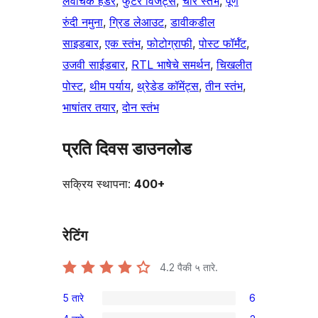
लवचिक हेडर
, 
फुटर विजेट्स
, 
चार स्तंभ
, 
पूर्ण
रुंदी नमुना
, 
ग्रिड लेआउट
, 
डावीकडील
साइडबार
, 
एक स्तंभ
, 
फोटोग्राफी
, 
पोस्ट फॉर्मॅट
, 
उजवी साईडबार
, 
RTL भाषेचे समर्थन
, 
चिखलीत
पोस्ट
, 
थीम पर्याय
, 
थ्रेडेड कॉमेंट्स
, 
तीन स्तंभ
, 
भाषांतर तयार
, 
दोन स्तंभ
प्रति दिवस डाउनलोड
सक्रिय स्थापना:
400+
रेटिंग
4.2
पैकी ५ तारे.
5 तारे
6
6