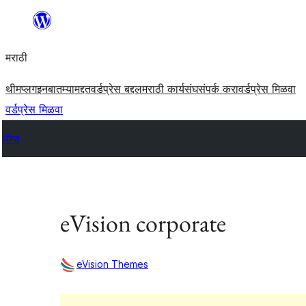
सामुग्रीवर
जा
मराठी
थीम
प्लगइन
बातम्या
मद्दत
वर्डप्रेस बद्दल
मराठी कार्यसंघ
संपर्क करा
वर्डप्रेस मिळवा
वर्डप्रेस मिळवा
थीम्स
eVision corporate
eVision Themes