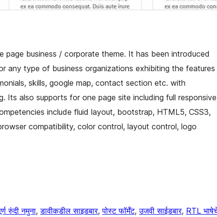
gle page business / corporate theme. It has been introduced
 for any type of business organizations exhibiting the features
imonials, skills, google map, contact section etc. with
. Its also supports for one page site including full responsive
s competencies include fluid layout, bootstrap, HTML5, CSS3,
owser compatibility, color control, layout control, logo
ूर्ण रुंदी नमुना
, 
डावीकडील साइडबार
, 
पोस्ट फॉर्मॅट
, 
उजवी साईडबार
, 
RTL भाषेच