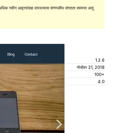
धिक नवीन आवृत्त्यांसह वापरल्यास संगणकीय संगतता समस्या असू
पूर्वावलोकन
डाउनलोड
आवृत्ती
1.2.6
शेवटचे अद्यतन
नोव्हेंबर 21, 2018
सक्रिय स्थापना
100+
वर्डप्रेस आवृत्ती
4.0
थीम मुख्यपृष्ठ