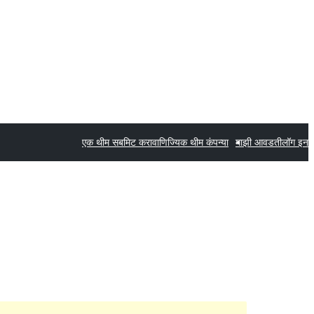
एक थीम सबमिट करा
वाणिज्यिक थीम कंपन्या
माझी आवडती
लॉग इन