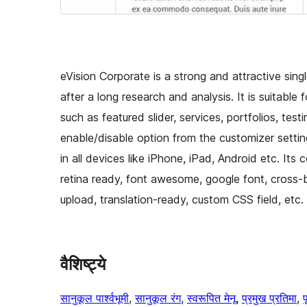
eVision Corporate is a strong and attractive sin
after a long research and analysis. It is suitable
such as featured slider, services, portfolios, test
enable/disable option from the customizer setting
in all devices like iPhone, iPad, Android etc. It
retina ready, font awesome, google font, cross-br
upload, translation-ready, custom CSS field, etc.
वैशिष्ट्ये
सानुकूल पार्श्वभूमी
, 
सानुकूल रंग
, 
स्वरूपित मेनू
, 
प्रमुख प्रतिमा
, 
प