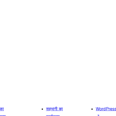
िका
सहभागी व्हा
WordPres