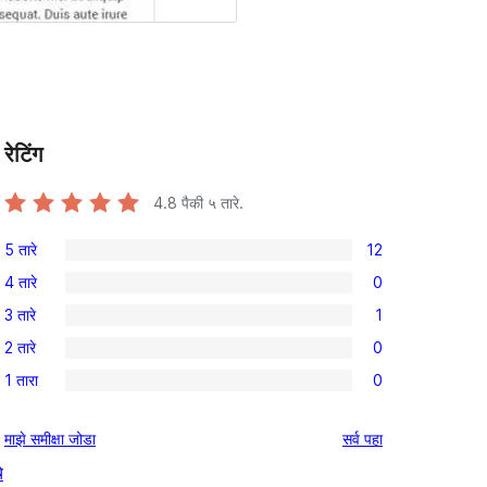
रेटिंग
4.8
पैकी ५ तारे.
5 तारे
12
12
4 तारे
0
5-
0
3 तारे
1
तारांकित
4-
1
परीक्षणे
2 तारे
0
तारांकित
3-
0
परीक्षणे
1 तारा
0
तारांकित
2-
0
पुनरावलोकन
तारांकित
1-
पुनरावलोकने
माझे समीक्षा जोडा
सर्व
पहा
परीक्षणे
तारांकित
े
परीक्षणे