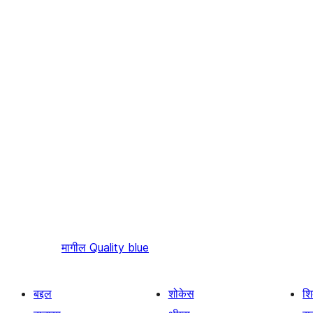
मागील
Quality blue
बद्दल
शोकेस
श