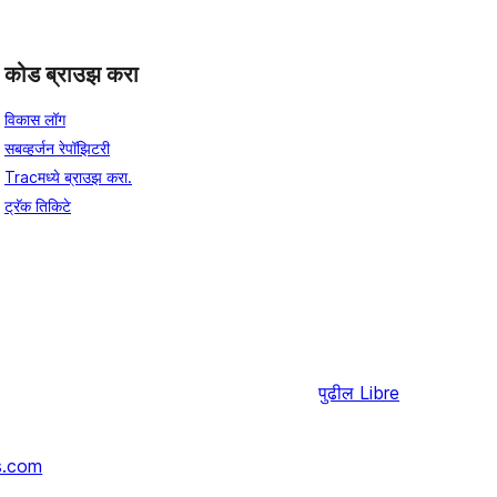
कोड ब्राउझ करा
विकास लॉग
सबव्हर्जन रेपॉझिटरी
Tracमध्ये ब्राउझ करा.
ट्रॅक तिकिटे
पुढील
Libre
s.com