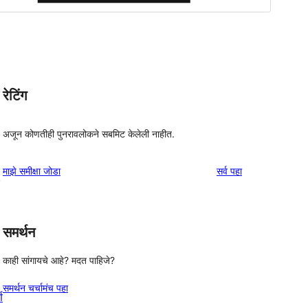
रेटिंग
अजून कोणतीही पुनरावलोकने सबमिट केलेली नाहीत.
पुनरावलोकने
माझे समीक्षा जोडा
सर्व
पहा
,
समर्थन
काही सांगायचे आहे? मदत पाहिजे?
समर्थन चर्चामंच पहा
्ण