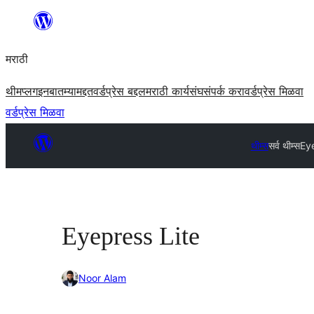
सामुग्रीवर
जा
मराठी
थीम
प्लगइन
बातम्या
मद्दत
वर्डप्रेस बद्दल
मराठी कार्यसंघ
संपर्क करा
वर्डप्रेस मिळवा
वर्डप्रेस मिळवा
थीम्स
सर्व थीम्स
Eye
Eyepress Lite
Noor Alam