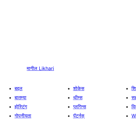
मागील
Likhari
बद्दल
शोकेस
श
बातम्या
थीम्स
सह
होस्टिंग
प्लगिन्स
व
गोपनीयता
पॅटर्नस्
W