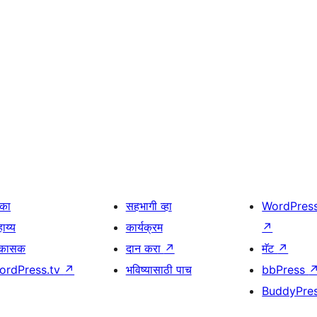
िका
सहभागी व्हा
WordPres
ाय्य
कार्यक्रम
↗
िकासक
दान करा
↗
मॅट
↗
ordPress.tv
↗
भविष्यासाठी पाच
bbPress
BuddyPre