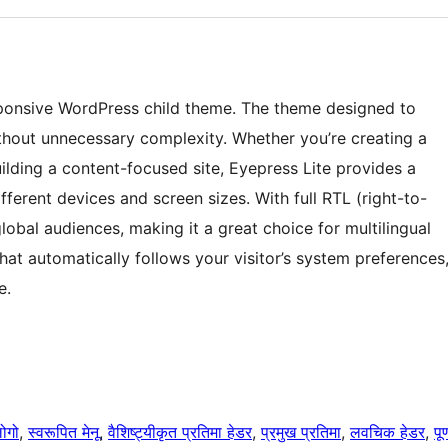
esponsive WordPress child theme. The theme designed to
ithout unnecessary complexity. Whether you’re creating a
ilding a content-focused site, Eyepress Lite provides a
fferent devices and screen sizes. With full RTL (right-to-
lobal audiences, making it a great choice for multilingual
that automatically follows your visitor’s system preferences
e.
ोगो
, 
स्वरूपित मेनू
, 
वैशिष्ट्यीकृत प्रतिमा हेडर
, 
प्रमुख प्रतिमा
, 
लवचिक हेडर
, 
पूर