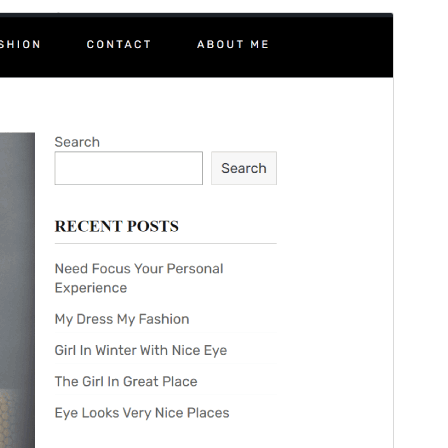
व्यावसायिक थीम
ही थीम मुक्त आहे परंतु अतिरिक्त पैशांचे वाणिज्यिक अपग्रेड किंवा
समर्थन प्रदान करते.
सपोर्ट पाहा
पूर्वावलोकन
डाउनलोड
ही
Eyepress
ची बालक थीम आहे.
आवृत्ती
1.2.2
शेवटचे अद्यतन
मे 22, 2026
सक्रिय स्थापना
20+
PHP आवृत्ती
7.4
थीम मुख्यपृष्ठ