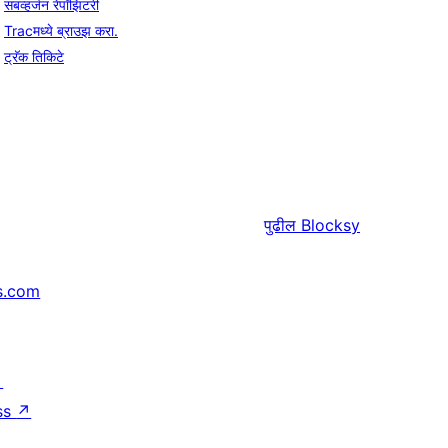
सबव्हर्जन रेपॉझिटरी
Tracमध्ये ब्राउझ करा.
ट्रॅक तिकिटे
पुढील
Blocksy
s.com
↗
ss
↗