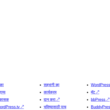
िका
सहभागी व्हा
WordPres
ाय्य
कार्यक्रम
मॅट
↗
िकासक
दान करा
↗
bbPress
↗
ordPress.tv
↗
भविष्यासाठी पाच
BuddyPre