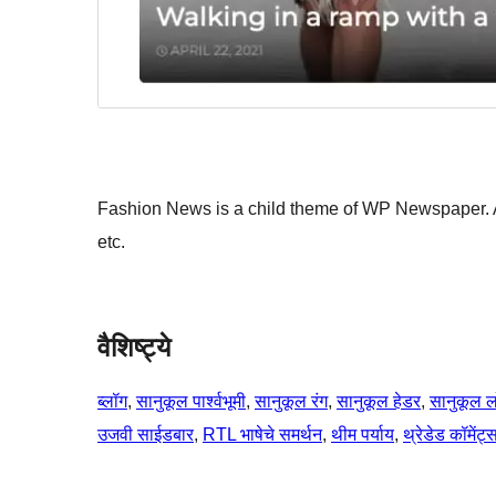
Fashion News is a child theme of WP Newspaper. 
etc.
वैशिष्ट्ये
ब्लॉग
, 
सानुकूल पार्श्वभूमी
, 
सानुकूल रंग
, 
सानुकूल हेडर
, 
सानुकूल ल
उजवी साईडबार
, 
RTL भाषेचे समर्थन
, 
थीम पर्याय
, 
थ्रेडेड कॉमेंट्