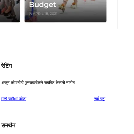
रेटिंग
अजून कोणतीही पुनरावलोकने सबमिट केलेली नाहीत.
पुनरावलोकने
माझे समीक्षा जोडा
सर्व
पहा
समर्थन