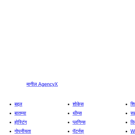
मागील
AgencyX
बद्दल
शोकेस
श
बातम्या
थीम्स
सह
होस्टिंग
प्लगिन्स
व
गोपनीयता
पॅटर्नस्
W