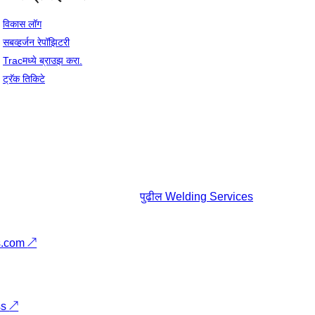
विकास लॉग
सबव्हर्जन रेपॉझिटरी
Tracमध्ये ब्राउझ करा.
ट्रॅक तिकिटे
पुढील
Welding Services
s.com
↗
ss
↗