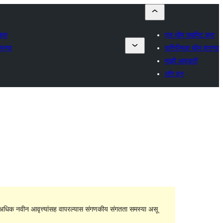
करा
एक थीम सबमिट करा
पन्या
वाणिज्यिक थीम कंपन्या
माझी आवडती
लॉग इन
धिक नवीन आवृत्त्यांसह वापरल्यास संगणकीय संगतता समस्या असू