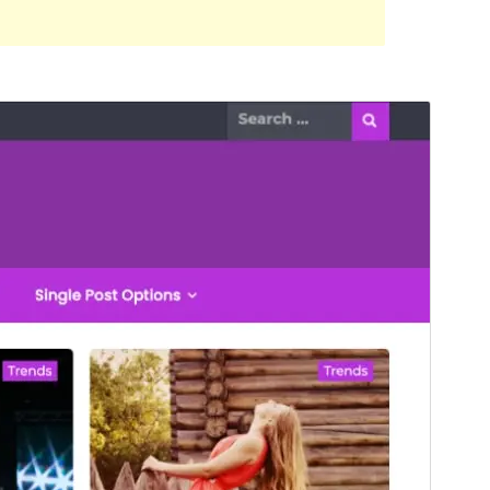
पूर्वावलोकन
डाउनलोड
ही
WP Newspaper
ची बालक थीम आहे.
आवृत्ती
1.0.2
शेवटचे अद्यतन
एप्रिल 5, 2022
सक्रिय स्थापना
60+
वर्डप्रेस आवृत्ती
5.0.0
PHP आवृत्ती
5.6