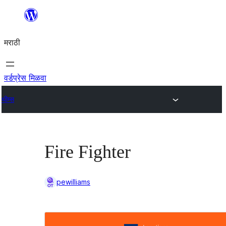
सामुग्रीवर
जा
मराठी
वर्डप्रेस मिळवा
थीम्स
Fire Fighter
pewilliams