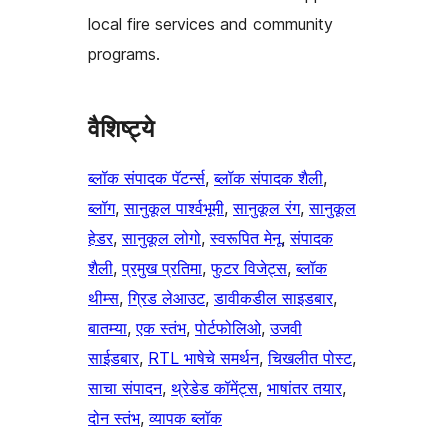
local fire services and community
programs.
वैशिष्ट्ये
ब्लॉक संपादक पॅटर्न्स
, 
ब्लॉक संपादक शैली
, 
ब्लॉग
, 
सानुकूल पार्श्वभूमी
, 
सानुकूल रंग
, 
सानुकूल
हेडर
, 
सानुकूल लोगो
, 
स्वरूपित मेनू
, 
संपादक
शैली
, 
प्रमुख प्रतिमा
, 
फुटर विजेट्स
, 
ब्लॉक
थीम्स
, 
ग्रिड लेआउट
, 
डावीकडील साइडबार
, 
बातम्या
, 
एक स्तंभ
, 
पोर्टफोलिओ
, 
उजवी
साईडबार
, 
RTL भाषेचे समर्थन
, 
चिखलीत पोस्ट
, 
साचा संपादन
, 
थ्रेडेड कॉमेंट्स
, 
भाषांतर तयार
, 
दोन स्तंभ
, 
व्यापक ब्लॉक