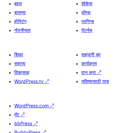
बद्दल
शोकेस
बातम्या
थीम्स
होस्टिंग
प्लगिन्स
गोपनीयता
पॅटर्नस्
शिका
सहभागी व्हा
सहाय्य
कार्यक्रम
विकासक
दान करा
↗
WordPress.tv
↗
भविष्यासाठी पाच
WordPress.com
↗
मॅट
↗
bbPress
↗
BuddyPress
↗