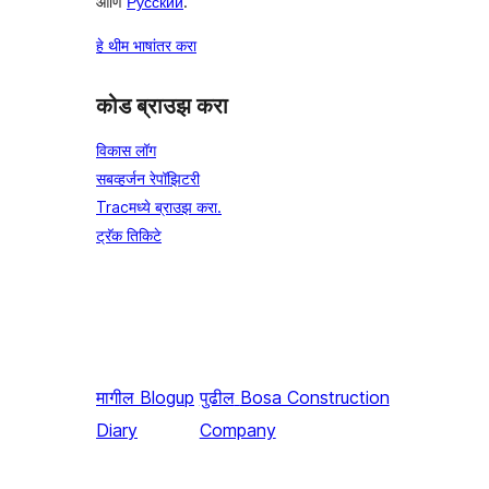
आणि
Русский
.
हे थीम भाषांतर करा
कोड ब्राउझ करा
विकास लॉग
सबव्हर्जन रेपॉझिटरी
Tracमध्ये ब्राउझ करा.
ट्रॅक तिकिटे
मागील
Blogup
पुढील
Bosa Construction
Diary
Company