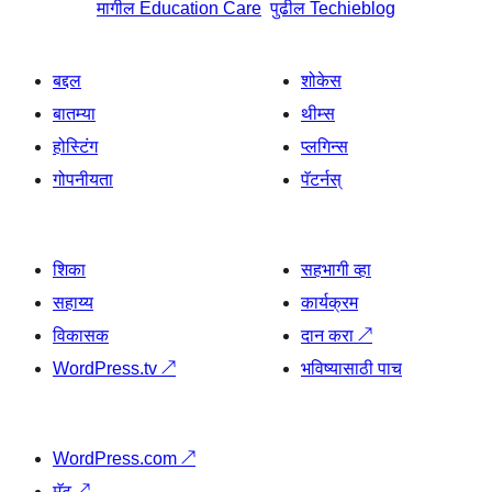
मागील
Education Care
पुढील
Techieblog
बद्दल
शोकेस
बातम्या
थीम्स
होस्टिंग
प्लगिन्स
गोपनीयता
पॅटर्नस्
शिका
सहभागी व्हा
सहाय्य
कार्यक्रम
विकासक
दान करा
↗
WordPress.tv
↗
भविष्यासाठी पाच
WordPress.com
↗
मॅट
↗