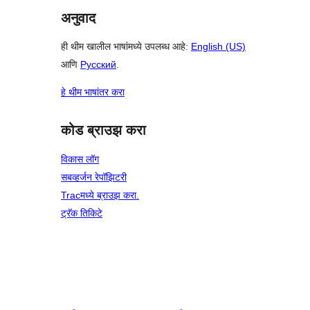
अनुवाद
ही थीम खालील भाषांमध्ये उपलब्ध आहे:
English (US)
आणि
Русский
.
हे थीम भाषांतर करा
कोड ब्राउझ करा
विकास लॉग
सबव्हर्जन रेपॉझिटरी
Tracमध्ये ब्राउझ करा.
ट्रॅक तिकिटे