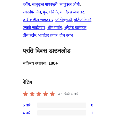
ब्लॉग
, 
सानुकूल पार्श्वभूमी
, 
सानुकूल लोगो
, 
स्वरूपित मेनू
, 
फुटर विजेट्स
, 
ग्रिड लेआउट
, 
डावीकडील साइडबार
, 
फोटोग्राफी
, 
पोर्टफोलिओ
, 
उजवी साईडबार
, 
थीम पर्याय
, 
थ्रेडेड कॉमेंट्स
, 
तीन स्तंभ
, 
भाषांतर तयार
, 
दोन स्तंभ
प्रति दिवस डाउनलोड
सक्रिय स्थापना:
100+
रेटिंग
4.9
पैकी ५ तारे.
5 तारे
8
8
4 तारे
1
5-
1