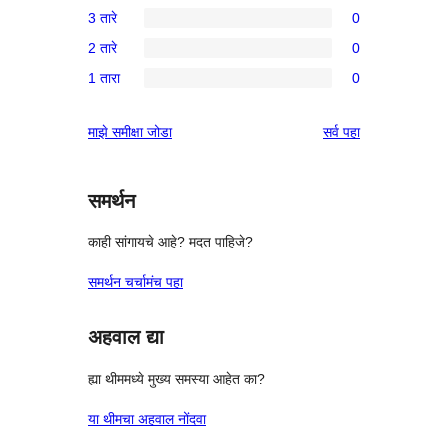
3 तारे
0
तारांकित
4-
0
परीक्षणे
2 तारे
0
तारांकित
3-
0
पुनरावलोकन
1 तारा
0
तारांकित
2-
0
परीक्षणे
तारांकित
1-
पुनरावलोकने
माझे समीक्षा जोडा
सर्व
पहा
परीक्षणे
तारांकित
परीक्षणे
समर्थन
काही सांगायचे आहे? मदत पाहिजे?
समर्थन चर्चामंच पहा
अहवाल द्या
ह्या थीममध्ये मुख्य समस्या आहेत का?
या थीमचा अहवाल नोंदवा