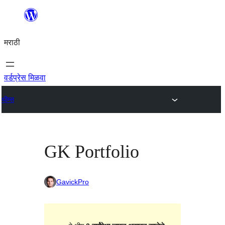
सामुग्रीवर
जा
मराठी
वर्डप्रेस मिळवा
थीम्स
GK Portfolio
GavickPro