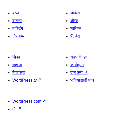
बद्दल
शोकेस
बातम्या
थीम्स
होस्टिंग
प्लगिन्स
गोपनीयता
पॅटर्नस्
शिका
सहभागी व्हा
सहाय्य
कार्यक्रम
विकासक
दान करा
↗
WordPress.tv
↗
भविष्यासाठी पाच
WordPress.com
↗
मॅट
↗