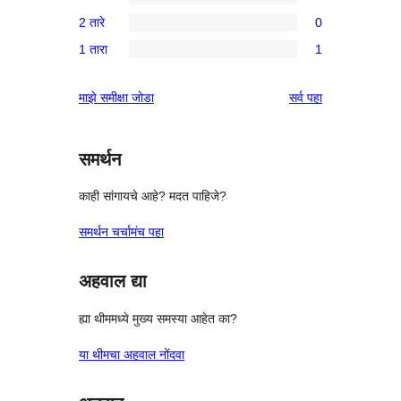
4-
1
परीक्षणे
2 तारे
0
तारांकित
3-
0
पुनरावलोकन
1 तारा
1
तारांकित
2-
1
पुनरावलोकन
तारांकित
1-
पुनरावलोकने
माझे समीक्षा जोडा
सर्व
पहा
परीक्षणे
तारांकित
पुनरावलोकन
समर्थन
काही सांगायचे आहे? मदत पाहिजे?
समर्थन चर्चामंच पहा
अहवाल द्या
ह्या थीममध्ये मुख्य समस्या आहेत का?
या थीमचा अहवाल नोंदवा