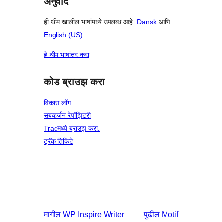
अनुवाद
ही थीम खालील भाषांमध्ये उपलब्ध आहे:
Dansk
आणि
English (US)
.
हे थीम भाषांतर करा
कोड ब्राउझ करा
विकास लॉग
सबव्हर्जन रेपॉझिटरी
Tracमध्ये ब्राउझ करा.
ट्रॅक तिकिटे
मागील
WP Inspire Writer
पुढील
Motif