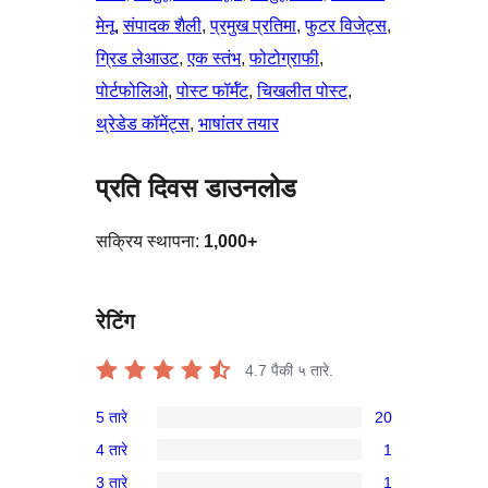
मेनू
, 
संपादक शैली
, 
प्रमुख प्रतिमा
, 
फुटर विजेट्स
, 
ग्रिड लेआउट
, 
एक स्तंभ
, 
फोटोग्राफी
, 
पोर्टफोलिओ
, 
पोस्ट फॉर्मॅट
, 
चिखलीत पोस्ट
, 
थ्रेडेड कॉमेंट्स
, 
भाषांतर तयार
प्रति दिवस डाउनलोड
सक्रिय स्थापना:
1,000+
रेटिंग
4.7
पैकी ५ तारे.
5 तारे
20
20
4 तारे
1
5-
1
3 तारे
1
तारांकित