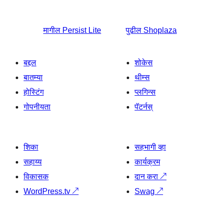
मागील
Persist Lite
पुढील
Shoplaza
बद्दल
शोकेस
बातम्या
थीम्स
होस्टिंग
प्लगिन्स
गोपनीयता
पॅटर्नस्
शिका
सहभागी व्हा
सहाय्य
कार्यक्रम
विकासक
दान करा
↗
WordPress.tv
↗
Swag
↗