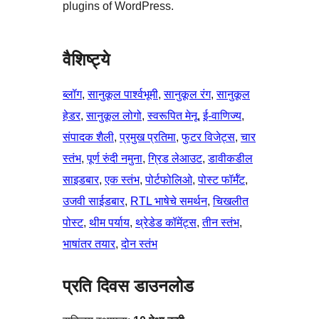
plugins of WordPress.
वैशिष्ट्ये
ब्लॉग
, 
सानुकूल पार्श्वभूमी
, 
सानुकूल रंग
, 
सानुकूल
हेडर
, 
सानुकूल लोगो
, 
स्वरूपित मेनू
, 
ई-वाणिज्य
, 
संपादक शैली
, 
प्रमुख प्रतिमा
, 
फुटर विजेट्स
, 
चार
स्तंभ
, 
पूर्ण रुंदी नमुना
, 
ग्रिड लेआउट
, 
डावीकडील
साइडबार
, 
एक स्तंभ
, 
पोर्टफोलिओ
, 
पोस्ट फॉर्मॅट
, 
उजवी साईडबार
, 
RTL भाषेचे समर्थन
, 
चिखलीत
पोस्ट
, 
थीम पर्याय
, 
थ्रेडेड कॉमेंट्स
, 
तीन स्तंभ
, 
भाषांतर तयार
, 
दोन स्तंभ
प्रति दिवस डाउनलोड