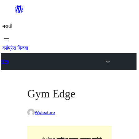
सामुग्रीवर
जा
मराठी
वर्डप्रेस मिळवा
थीम्स
Gym Edge
Wptexture