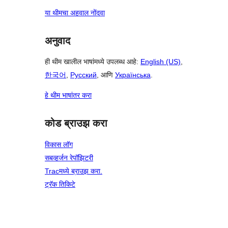
या थीमचा अहवाल नोंदवा
अनुवाद
ही थीम खालील भाषांमध्ये उपलब्ध आहे:
English (US)
,
한국어
,
Русский
, आणि
Українська
.
हे थीम भाषांतर करा
कोड ब्राउझ करा
विकास लॉग
सबव्हर्जन रेपॉझिटरी
Tracमध्ये ब्राउझ करा.
ट्रॅक तिकिटे