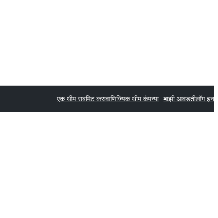
एक थीम सबमिट करा
वाणिज्यिक थीम कंपन्या
माझी आवडती
लॉग इन