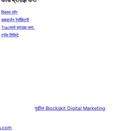
कोड ब्राउझ करा
विकास लॉग
सबव्हर्जन रेपॉझिटरी
Tracमध्ये ब्राउझ करा.
ट्रॅक तिकिटे
पुढील
Blockskit Digital Marketing
s.com