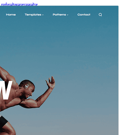
पूर्वावलोकन
डाउनलोड
आवृत्ती
1.1
शेवटचे अद्यतन
जून 26, 2026
सक्रिय स्थापना
100+
वर्डप्रेस आवृत्ती
5.9
PHP आवृत्ती
5.6
थीम मुख्यपृष्ठ