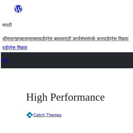
सामुग्रीवर
जा
मराठी
थीम
प्लगइन
बातम्या
मद्दत
वर्डप्रेस बद्दल
मराठी कार्यसंघ
संपर्क करा
वर्डप्रेस मिळवा
वर्डप्रेस मिळवा
थीम्स
High Performance
Catch Themes