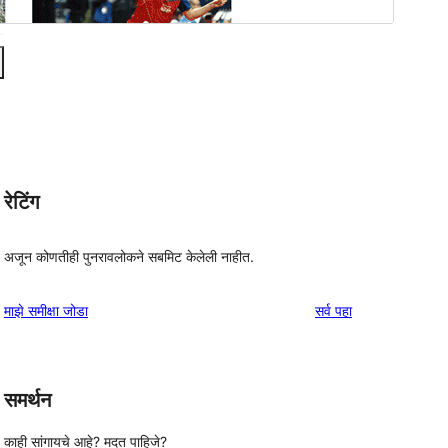
रेटिंग
अजून कोणतीही पुनरावलोकने सबमिट केलेली नाहीत.
पुनरावलोकने
माझे समीक्षा जोडा
सर्व
पहा
समर्थन
काही सांगायचे आहे? मदत पाहिजे?