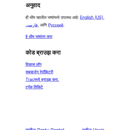
अनुवाद
ही थीम खालील भाषांमध्ये उपलब्ध आहे:
English (US)
,
فارسی
, आणि
Русский
.
हे थीम भाषांतर करा
कोड ब्राउझ करा
विकास लॉग
सबव्हर्जन रेपॉझिटरी
Tracमध्ये ब्राउझ करा.
ट्रॅक तिकिटे