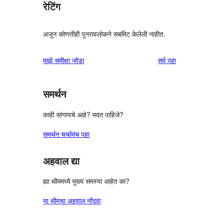
रेटिंग
अजून कोणतीही पुनरावलोकने सबमिट केलेली नाहीत.
पुनरावलोकने
माझे समीक्षा जोडा
सर्व
पहा
समर्थन
काही सांगायचे आहे? मदत पाहिजे?
समर्थन चर्चामंच पहा
अहवाल द्या
ह्या थीममध्ये मुख्य समस्या आहेत का?
या थीमचा अहवाल नोंदवा