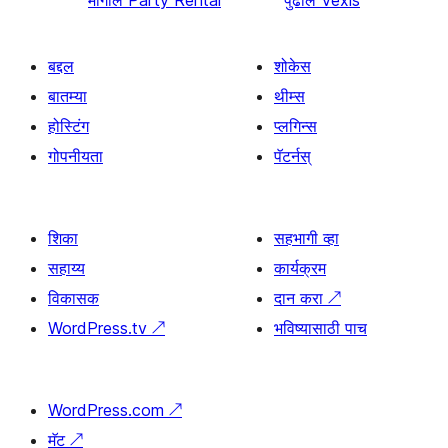
मागील
Party Rental
पुढील
Vexis
बद्दल
शोकेस
बातम्या
थीम्स
होस्टिंग
प्लगिन्स
गोपनीयता
पॅटर्नस्
शिका
सहभागी व्हा
सहाय्य
कार्यक्रम
विकासक
दान करा
↗
WordPress.tv
↗
भविष्यासाठी पाच
WordPress.com
↗
मॅट
↗