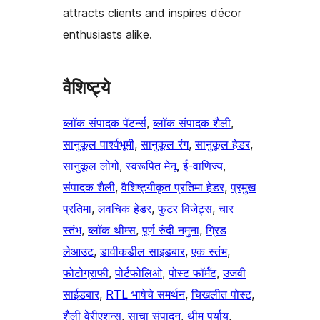
attracts clients and inspires décor
enthusiasts alike.
वैशिष्ट्ये
ब्लॉक संपादक पॅटर्न्स
, 
ब्लॉक संपादक शैली
, 
सानुकूल पार्श्वभूमी
, 
सानुकूल रंग
, 
सानुकूल हेडर
, 
सानुकूल लोगो
, 
स्वरूपित मेनू
, 
ई-वाणिज्य
, 
संपादक शैली
, 
वैशिष्ट्यीकृत प्रतिमा हेडर
, 
प्रमुख
प्रतिमा
, 
लवचिक हेडर
, 
फुटर विजेट्स
, 
चार
स्तंभ
, 
ब्लॉक थीम्स
, 
पूर्ण रुंदी नमुना
, 
ग्रिड
लेआउट
, 
डावीकडील साइडबार
, 
एक स्तंभ
, 
फोटोग्राफी
, 
पोर्टफोलिओ
, 
पोस्ट फॉर्मॅट
, 
उजवी
साईडबार
, 
RTL भाषेचे समर्थन
, 
चिखलीत पोस्ट
, 
शैली वेरीएशन्स
, 
साचा संपादन
, 
थीम पर्याय
, 