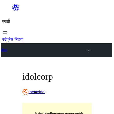
सामुग्रीवर
जा
मराठी
वर्डप्रेस मिळवा
थीम्स
idolcorp
themeidol