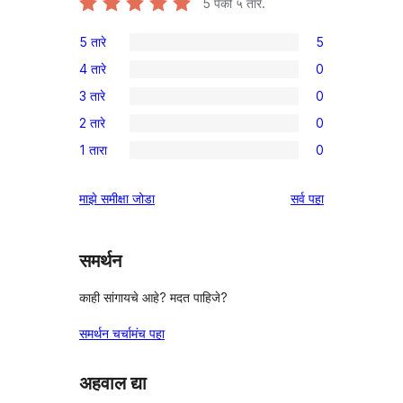
5
पैकी ५ तारे.
5 तारे
5
5
4 तारे
0
5-
0
3 तारे
0
तारांकित
4-
0
परीक्षणे
2 तारे
0
तारांकित
3-
0
परीक्षणे
1 तारा
0
तारांकित
2-
0
परीक्षणे
तारांकित
1-
पुनरावलोकने
माझे समीक्षा जोडा
सर्व
पहा
परीक्षणे
तारांकित
परीक्षणे
समर्थन
काही सांगायचे आहे? मदत पाहिजे?
समर्थन चर्चामंच पहा
अहवाल द्या