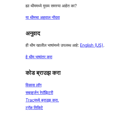
ह्या थीममध्ये मुख्य समस्या आहेत का?
या थीमचा अहवाल नोंदवा
अनुवाद
ही थीम खालील भाषांमध्ये उपलब्ध आहे:
English (US)
.
हे थीम भाषांतर करा
कोड ब्राउझ करा
विकास लॉग
सबव्हर्जन रेपॉझिटरी
Tracमध्ये ब्राउझ करा.
ट्रॅक तिकिटे