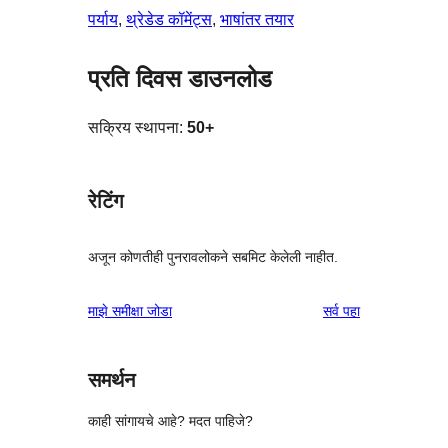
पर्याय
, 
थ्रेडेड कॉमेंट्स
, 
भाषांतर तयार
प्रति दिवस डाउनलोड
सक्रिय स्थापना:
50+
रेटिंग
अजून कोणतीही पुनरावलोकने सबमिट केलेली नाहीत.
पुनरावलोकने
माझे समीक्षा जोडा
सर्व
पहा
समर्थन
काही सांगायचे आहे? मदत पाहिजे?