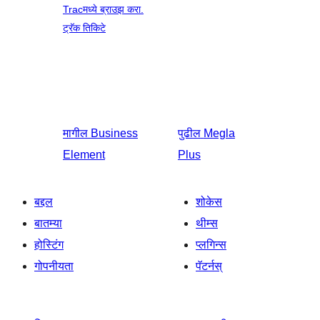
Tracमध्ये ब्राउझ करा.
ट्रॅक तिकिटे
मागील
Business
पुढील
Megla
Element
Plus
बद्दल
शोकेस
बातम्या
थीम्स
होस्टिंग
प्लगिन्स
गोपनीयता
पॅटर्नस्