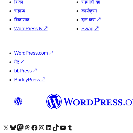
शिका
सहभागी व्हा
सहाय्य
कार्यक्रम
विकासक
दान करा
↗
WordPress.tv
↗
Swag
↗
WordPress.com
↗
मॅट
↗
bbPress
↗
BuddyPress
↗
आमच्या X (एक्स) (पूर्वीचे ट्विटर) खात्याला भेट द्या
आमच्या ब्लूस्की खात्याला भेट द्या.
आमच्या Mastodon खात्याला भेट द्या.
आमच्या थ्रेड्स खात्याला भेट द्या.
आमच्या फेसबुक पेजला भेट द्या
आमच्या इंस्टाग्राम खात्याला भेट द्या
आमच्या लिंक्डइन खात्याला भेट द्या
आमच्या टिकटॉक अकाउंटला भेट द्या.
आमच्या यूट्यूब चॅनेलला भेट द्या
आमच्या टंबलर खात्याला भेट द्या.