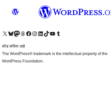
आमच्या X (एक्स) (पूर्वीचे ट्विटर) खात्याला भेट द्या
आमच्या ब्लूस्की खात्याला भेट द्या.
आमच्या Mastodon खात्याला भेट द्या.
आमच्या थ्रेड्स खात्याला भेट द्या.
आमच्या फेसबुक पेजला भेट द्या
आमच्या इंस्टाग्राम खात्याला भेट द्या
आमच्या लिंक्डइन खात्याला भेट द्या
आमच्या टिकटॉक अकाउंटला भेट द्या.
आमच्या यूट्यूब चॅनेलला भेट द्या
आमच्या टंबलर खात्याला भेट द्या.
कोड कविता आहे
The WordPress® trademark is the intellectual property of the
WordPress Foundation.