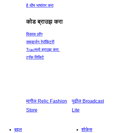
हे थीम भाषांतर करा
कोड ब्राउझ करा
विकास लॉग
सबव्हर्जन रेपॉझिटरी
Tracमध्ये ब्राउझ करा.
ट्रॅक तिकिटे
मागील
Relic Fashion
पुढील
Broadcast
Store
Lite
बद्दल
शोकेस