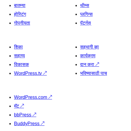
बातम्या
थीम्स
होस्टिंग
प्लगिन्स
गोपनीयता
पॅटर्नस्
शिका
सहभागी व्हा
सहाय्य
कार्यक्रम
विकासक
दान करा
↗
WordPress.tv
↗
भविष्यासाठी पाच
WordPress.com
↗
मॅट
↗
bbPress
↗
BuddyPress
↗