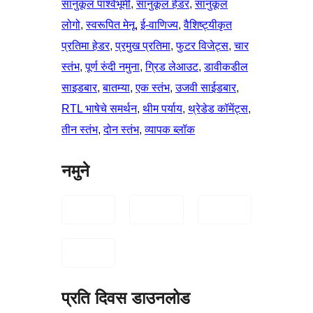
सानुकूल पार्श्वभूमी
, 
सानुकूल हेडर
, 
सानुकूल
लोगो
, 
स्वरूपित मेनू
, 
ई-वाणिज्य
, 
वैशिष्ट्यीकृत
प्रतिमा हेडर
, 
प्रमुख प्रतिमा
, 
फुटर विजेट्स
, 
चार
स्तंभ
, 
पूर्ण रुंदी नमुना
, 
ग्रिड लेआउट
, 
डावीकडील
साइडबार
, 
बातम्या
, 
एक स्तंभ
, 
उजवी साईडबार
, 
RTL भाषेचे समर्थन
, 
थीम पर्याय
, 
थ्रेडेड कॉमेंट्स
, 
तीन स्तंभ
, 
दोन स्तंभ
, 
व्यापक ब्लॉक
नमुने
प्रति दिवस डाउनलोड