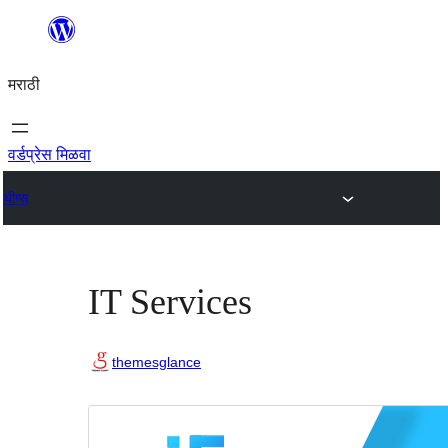
सामुग्रीवर
जा
मराठी
वर्डप्रेस मिळवा
थीम्स
IT Services
themesglance