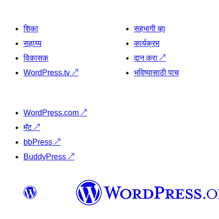
शिका
सहभागी व्हा
सहाय्य
कार्यक्रम
विकासक
दान करा
↗
WordPress.tv
↗
भविष्यासाठी पाच
WordPress.com
↗
मॅट
↗
bbPress
↗
BuddyPress
↗