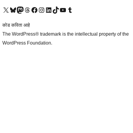
आमच्या X (एक्स) (पूर्वीचे ट्विटर) खात्याला भेट द्या
आमच्या ब्लूस्की खात्याला भेट द्या.
आमच्या Mastodon खात्याला भेट द्या.
आमच्या थ्रेड्स खात्याला भेट द्या.
आमच्या फेसबुक पेजला भेट द्या
आमच्या इंस्टाग्राम खात्याला भेट द्या
आमच्या लिंक्डइन खात्याला भेट द्या
आमच्या टिकटॉक अकाउंटला भेट द्या.
आमच्या यूट्यूब चॅनेलला भेट द्या
आमच्या टंबलर खात्याला भेट द्या.
कोड कविता आहे
The WordPress® trademark is the intellectual property of the
WordPress Foundation.