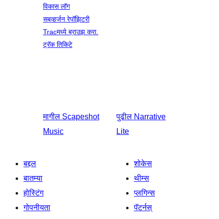
विकास लॉग
सबव्हर्जन रेपॉझिटरी
Tracमध्ये ब्राउझ करा.
ट्रॅक तिकिटे
मागील
Scapeshot
पुढील
Narrative
Music
Lite
बद्दल
शोकेस
बातम्या
थीम्स
होस्टिंग
प्लगिन्स
गोपनीयता
पॅटर्नस्