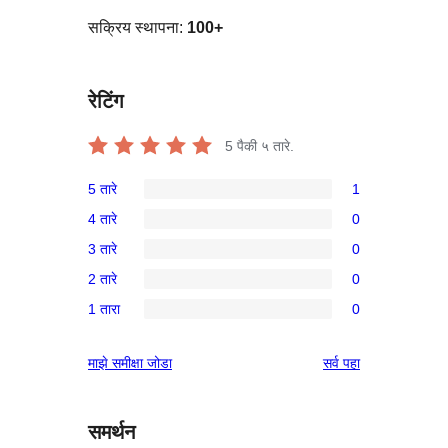
सक्रिय स्थापना:
100+
रेटिंग
5
पैकी ५ तारे.
5 तारे
1
1
4 तारे
0
5-
0
3 तारे
0
तारांकित
4-
0
पुनरावलोकन
2 तारे
0
तारांकित
3-
0
परीक्षणे
1 तारा
0
तारांकित
2-
0
परीक्षणे
तारांकित
1-
पुनरावलोकने
माझे समीक्षा जोडा
सर्व
पहा
परीक्षणे
तारांकित
परीक्षणे
समर्थन