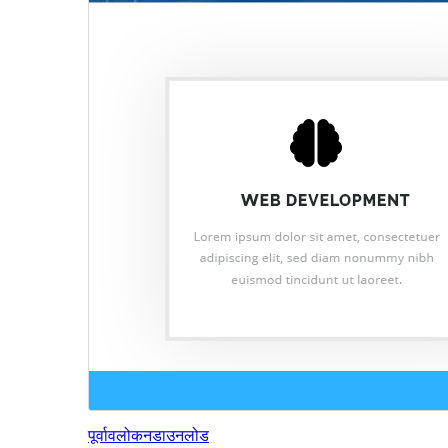
पूर्वावलोकन
डाउनलोड