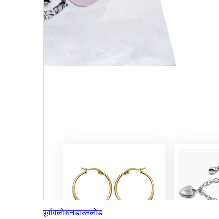
पूर्वावलोकन
डाउनलोड