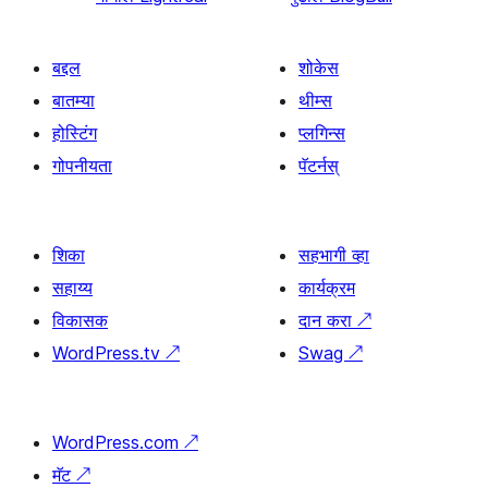
बद्दल
शोकेस
बातम्या
थीम्स
होस्टिंग
प्लगिन्स
गोपनीयता
पॅटर्नस्
शिका
सहभागी व्हा
सहाय्य
कार्यक्रम
विकासक
दान करा
↗
WordPress.tv
↗
Swag
↗
WordPress.com
↗
मॅट
↗