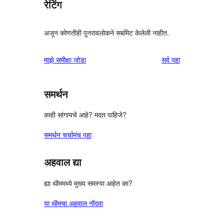
रेटिंग
अजून कोणतीही पुनरावलोकने सबमिट केलेली नाहीत.
पुनरावलोकने
माझे समीक्षा जोडा
सर्व
पहा
समर्थन
काही सांगायचे आहे? मदत पाहिजे?
समर्थन चर्चामंच पहा
अहवाल द्या
ह्या थीममध्ये मुख्य समस्या आहेत का?
या थीमचा अहवाल नोंदवा