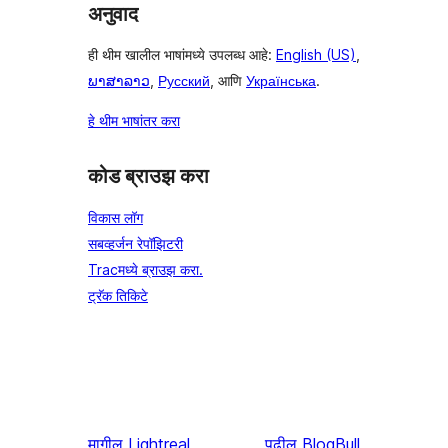
अनुवाद
ही थीम खालील भाषांमध्ये उपलब्ध आहे:
English (US)
,
ພາສາລາວ
,
Русский
, आणि
Українська
.
हे थीम भाषांतर करा
कोड ब्राउझ करा
विकास लॉग
सबव्हर्जन रेपॉझिटरी
Tracमध्ये ब्राउझ करा.
ट्रॅक तिकिटे
मागील
Lightreal
पुढील
BlogBull