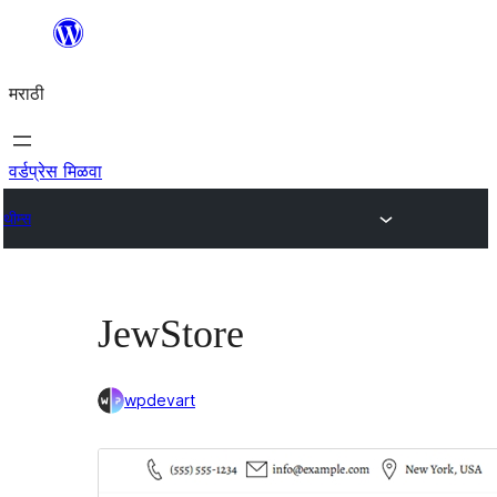
सामुग्रीवर
जा
मराठी
वर्डप्रेस मिळवा
थीम्स
JewStore
wpdevart