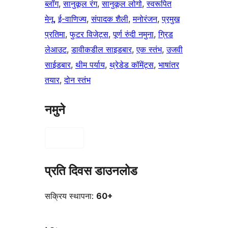
ब्लॉग
, 
सानुकूल रंग
, 
सानुकूल लोगो
, 
स्वरूपित
मेनू
, 
ई-वाणिज्य
, 
संपादक शैली
, 
मनोरंजन
, 
प्रमुख
प्रतिमा
, 
फुटर विजेट्स
, 
पूर्ण रुंदी नमुना
, 
ग्रिड
लेआउट
, 
डावीकडील साइडबार
, 
एक स्तंभ
, 
उजवी
साईडबार
, 
थीम पर्याय
, 
थ्रेडेड कॉमेंट्स
, 
भाषांतर
तयार
, 
दोन स्तंभ
नमुने
प्रति दिवस डाउनलोड
सक्रिय स्थापना:
60+