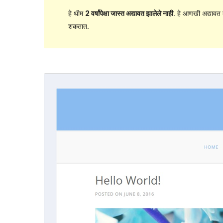
हे थीम
2 वर्षांपेक्षा जास्त अद्यावत झालेले नाही
. हे आणखी अद्यावत 
शकतात.