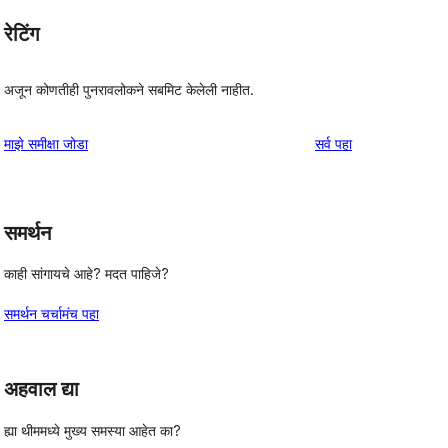
रेटिंग
अजून कोणतीही पुनरावलोकने सबमिट केलेली नाहीत.
पुनरावलोकने
माझे समीक्षा जोडा
सर्व
पहा
समर्थन
काही सांगायचे आहे? मदत पाहिजे?
समर्थन चर्चामंच पहा
अहवाल द्या
ह्या थीममध्ये मुख्य समस्या आहेत का?