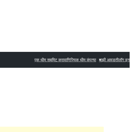
एक थीम सबमिट करा
वाणिज्यिक थीम कंपन्या
माझी आवडती
लॉग इन