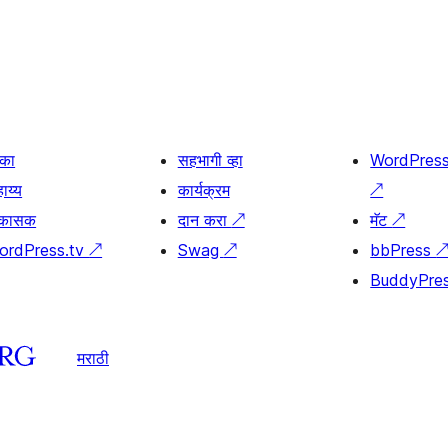
िका
सहभागी व्हा
WordPres
ाय्य
कार्यक्रम
↗
िकासक
दान करा
↗
मॅट
↗
ordPress.tv
↗
Swag
↗
bbPress
BuddyPre
मराठी