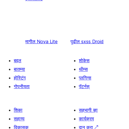
मागील
Nova Lite
पुढील
sxss Droid
बद्दल
शोकेस
बातम्या
थीम्स
होस्टिंग
प्लगिन्स
गोपनीयता
पॅटर्नस्
शिका
सहभागी व्हा
सहाय्य
कार्यक्रम
विकासक
दान करा
↗