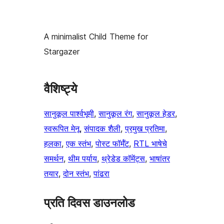
A minimalist Child Theme for
Stargazer
वैशिष्ट्ये
सानुकूल पार्श्वभूमी
, 
सानुकूल रंग
, 
सानुकूल हेडर
, 
स्वरूपित मेनू
, 
संपादक शैली
, 
प्रमुख प्रतिमा
, 
हलका
, 
एक स्तंभ
, 
पोस्ट फॉर्मॅट
, 
RTL भाषेचे
समर्थन
, 
थीम पर्याय
, 
थ्रेडेड कॉमेंट्स
, 
भाषांतर
तयार
, 
दोन स्तंभ
, 
पांढरा
प्रति दिवस डाउनलोड