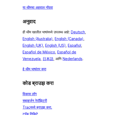
या थीमचा अहवाल नोंदवा
अनुवाद
ही थीम खालील भाषांमध्ये उपलब्ध आहे:
Deutsch
,
English (Australia)
,
English (Canada)
,
English (UK)
,
English (US)
,
Español
,
Español de México
,
Español de
Venezuela
,
日本語
, आणि
Nederlands
.
हे थीम भाषांतर करा
कोड ब्राउझ करा
विकास लॉग
सबव्हर्जन रेपॉझिटरी
Tracमध्ये ब्राउझ करा.
ट्रॅक तिकिटे