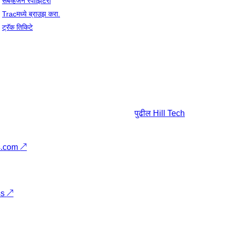
सबव्हर्जन रेपॉझिटरी
Tracमध्ये ब्राउझ करा.
ट्रॅक तिकिटे
पुढील
Hill Tech
s.com
↗
ss
↗