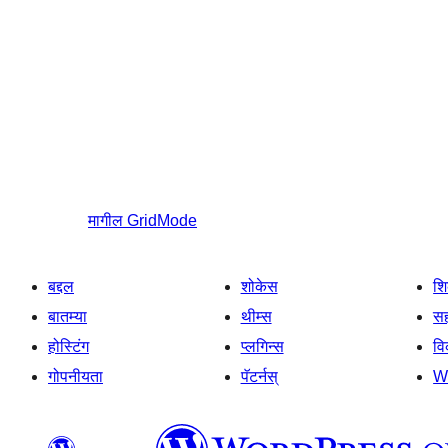
मागील
GridMode
बद्दल
शोकेस
श
बातम्या
थीम्स
सह
होस्टिंग
प्लगिन्स
व
गोपनीयता
पॅटर्नस्
W