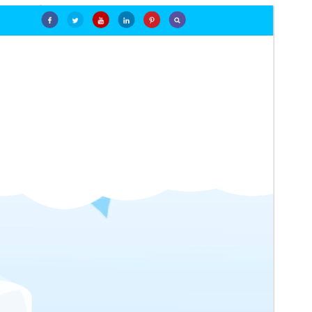
व्यावसायिक थीम
ही थीम मुक्त आहे परंतु अतिरिक्त पैशांचे वाणिज्यिक अपग्रेड किंवा
समर्थन प्रदान करते.
पूर्वावलोकन
डाउनलोड
ही
Kiddiz
ची बालक थीम आहे.
आवृत्ती
1.0.1
शेवटचे अद्यतन
नोव्हेंबर 26, 2025
सक्रिय स्थापना
20+
वर्डप्रेस आवृत्ती
5.0
PHP आवृत्ती
5.6
थीम मुख्यपृष्ठ