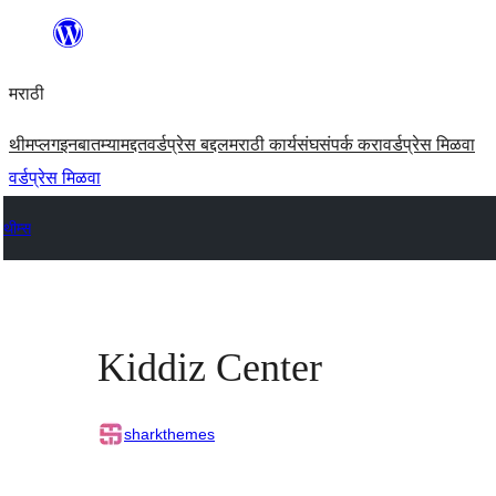
सामुग्रीवर
जा
मराठी
थीम
प्लगइन
बातम्या
मद्दत
वर्डप्रेस बद्दल
मराठी कार्यसंघ
संपर्क करा
वर्डप्रेस मिळवा
वर्डप्रेस मिळवा
थीम्स
Kiddiz Center
sharkthemes