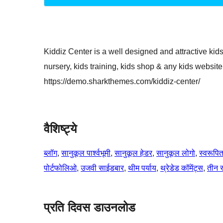
Kiddiz Center is a well designed and attractive kids
nursery, kids training, kids shop & any kids websit
https://demo.sharkthemes.com/kiddiz-center/
वैशिष्ट्ये
ब्लॉग
, 
सानुकूल पार्श्वभूमी
, 
सानुकूल हेडर
, 
सानुकूल लोगो
, 
स्वरूपित
पोर्टफोलिओ
, 
उजवी साईडबार
, 
थीम पर्याय
, 
थ्रेडेड कॉमेंट्स
, 
तीन स
प्रति दिवस डाउनलोड