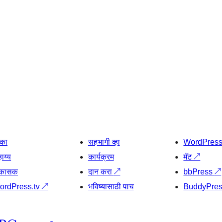
िका
सहभागी व्हा
WordPres
ाय्य
कार्यक्रम
मॅट
↗
िकासक
दान करा
↗
bbPress
↗
ordPress.tv
↗
भविष्यासाठी पाच
BuddyPre