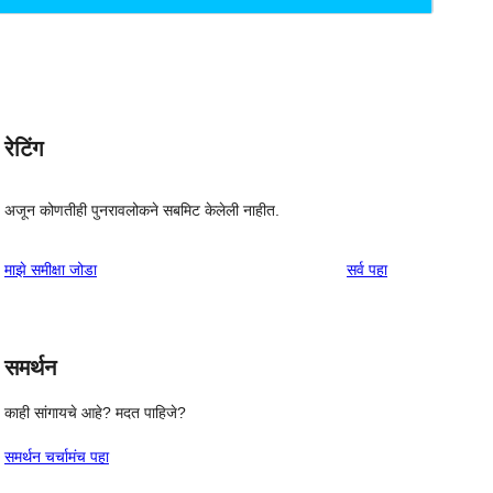
रेटिंग
अजून कोणतीही पुनरावलोकने सबमिट केलेली नाहीत.
पुनरावलोकने
माझे समीक्षा जोडा
सर्व
पहा
समर्थन
काही सांगायचे आहे? मदत पाहिजे?
समर्थन चर्चामंच पहा