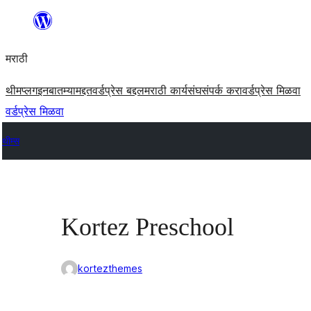
सामुग्रीवर
जा
मराठी
थीम
प्लगइन
बातम्या
मद्दत
वर्डप्रेस बद्दल
मराठी कार्यसंघ
संपर्क करा
वर्डप्रेस मिळवा
वर्डप्रेस मिळवा
थीम्स
Kortez Preschool
kortezthemes