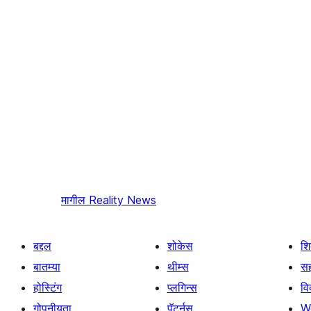
मागील
Reality News
बद्दल
शोकेस
श
बातम्या
थीम्स
सह
होस्टिंग
प्लगिन्स
व
गोपनीयता
पॅटर्नस्
W