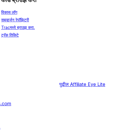
कोड ब्राउझ करा
विकास लॉग
सबव्हर्जन रेपॉझिटरी
Tracमध्ये ब्राउझ करा.
ट्रॅक तिकिटे
पुढील
Affiliate Eye Lite
s.com
↗