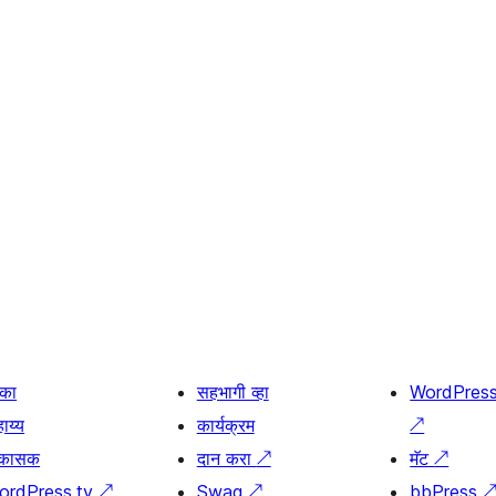
िका
सहभागी व्हा
WordPres
ाय्य
कार्यक्रम
↗
िकासक
दान करा
↗
मॅट
↗
ordPress.tv
↗
Swag
↗
bbPress