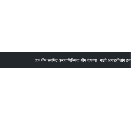
एक थीम सबमिट करा
वाणिज्यिक थीम कंपन्या
माझी आवडती
लॉग इन