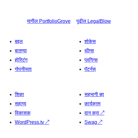
मागील
PortfolioGrove
पुढील
LegalBlow
बद्दल
शोकेस
बातम्या
थीम्स
होस्टिंग
प्लगिन्स
गोपनीयता
पॅटर्नस्
शिका
सहभागी व्हा
सहाय्य
कार्यक्रम
विकासक
दान करा
↗
WordPress.tv
↗
Swag
↗