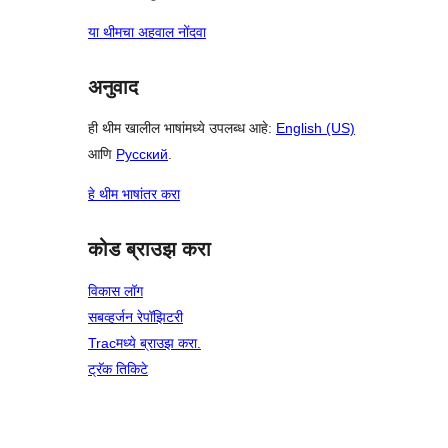
या थीमचा अहवाल नोंदवा
अनुवाद
ही थीम खालील भाषांमध्ये उपलब्ध आहे:
English (US)
आणि
Русский
.
हे थीम भाषांतर करा
कोड ब्राउझ करा
विकास लॉग
सबव्हर्जन रेपॉझिटरी
Tracमध्ये ब्राउझ करा.
ट्रॅक तिकिटे