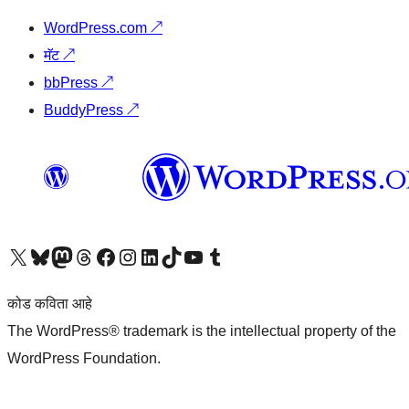
WordPress.com
↗
मॅट
↗
bbPress
↗
BuddyPress
↗
आमच्या X (एक्स) (पूर्वीचे ट्विटर) खात्याला भेट द्या
आमच्या ब्लूस्की खात्याला भेट द्या.
आमच्या Mastodon खात्याला भेट द्या.
आमच्या थ्रेड्स खात्याला भेट द्या.
आमच्या फेसबुक पेजला भेट द्या
आमच्या इंस्टाग्राम खात्याला भेट द्या
आमच्या लिंक्डइन खात्याला भेट द्या
आमच्या टिकटॉक अकाउंटला भेट द्या.
आमच्या यूट्यूब चॅनेलला भेट द्या
आमच्या टंबलर खात्याला भेट द्या.
कोड कविता आहे
The WordPress® trademark is the intellectual property of the
WordPress Foundation.