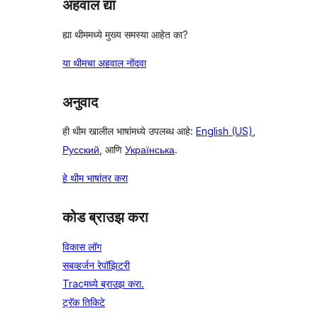
अहवाल द्या
ह्या थीममध्ये मुख्य समस्या आहेत का?
या थीमचा अहवाल नोंदवा
अनुवाद
ही थीम खालील भाषांमध्ये उपलब्ध आहे:
English (US)
,
Русский
, आणि
Українська
.
हे थीम भाषांतर करा
कोड ब्राउझ करा
विकास लॉग
सबव्हर्जन रेपॉझिटरी
Tracमध्ये ब्राउझ करा.
ट्रॅक तिकिटे