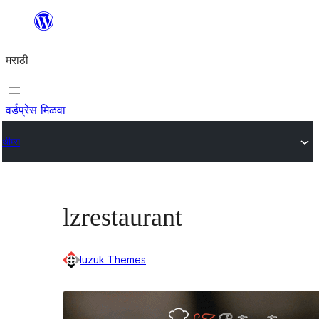
सामुग्रीवर
जा
मराठी
वर्डप्रेस मिळवा
थीम्स
lzrestaurant
luzuk Themes