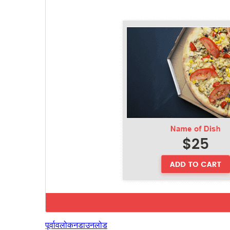
पूर्वावलोकन
डाउनलोड