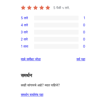
5
पैकी ५ तारे.
5 तारे
1
1
4 तारे
0
5-
0
3 तारे
0
तारांकित
4-
0
पुनरावलोकन
2 तारे
0
तारांकित
3-
0
परीक्षणे
1 तारा
0
तारांकित
2-
0
परीक्षणे
तारांकित
1-
पुनरावलोकने
माझे समीक्षा जोडा
सर्व
पहा
परीक्षणे
तारांकित
परीक्षणे
समर्थन
काही सांगायचे आहे? मदत पाहिजे?
समर्थन चर्चामंच पहा