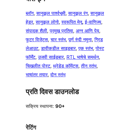
ब्लॉग
, 
सानुकूल पार्श्वभूमी
, 
सानुकूल रंग
, 
सानुकूल
हेडर
, 
सानुकूल लोगो
, 
स्वरूपित मेनू
, 
ई-वाणिज्य
, 
संपादक शैली
, 
प्रमुख प्रतिमा
, 
अन्न आणि पेय
, 
फुटर विजेट्स
, 
चार स्तंभ
, 
पूर्ण रुंदी नमुना
, 
ग्रिड
लेआउट
, 
डावीकडील साइडबार
, 
एक स्तंभ
, 
पोस्ट
फॉर्मॅट
, 
उजवी साईडबार
, 
RTL भाषेचे समर्थन
, 
चिखलीत पोस्ट
, 
थ्रेडेड कॉमेंट्स
, 
तीन स्तंभ
, 
भाषांतर तयार
, 
दोन स्तंभ
प्रति दिवस डाउनलोड
सक्रिय स्थापना:
90+
रेटिंग