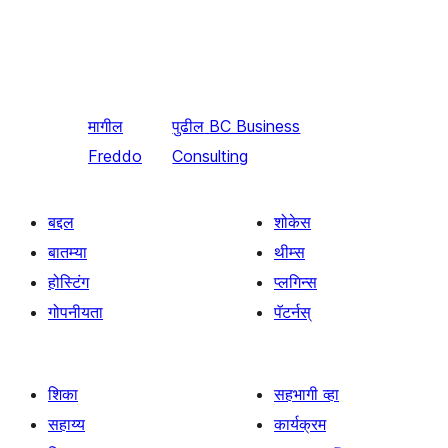
मागील
पुढील
BC Business
Freddo
Consulting
बद्दल
शोकेस
बातम्या
थीम्स
होस्टिंग
प्लगिन्स
गोपनीयता
पॅटर्नस्
शिका
सहभागी व्हा
सहाय्य
कार्यक्रम