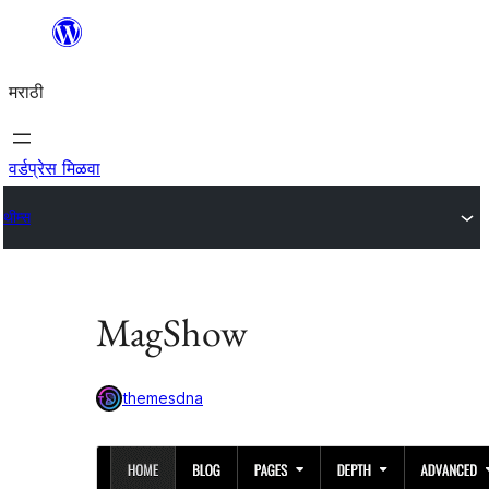
सामुग्रीवर
जा
मराठी
वर्डप्रेस मिळवा
थीम्स
MagShow
themesdna