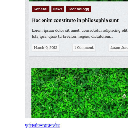
पूर्वावलोकन
डाउनलोड