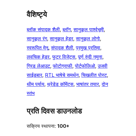
वैशिष्ट्ये
ब्लॉक संपादक शैली
, 
ब्लॉग
, 
सानुकूल पार्श्वभूमी
, 
सानुकूल रंग
, 
सानुकूल हेडर
, 
सानुकूल लोगो
, 
स्वरूपित मेनू
, 
संपादक शैली
, 
प्रमुख प्रतिमा
, 
लवचिक हेडर
, 
फुटर विजेट्स
, 
पूर्ण रुंदी नमुना
, 
ग्रिड लेआउट
, 
फोटोग्राफी
, 
पोर्टफोलिओ
, 
उजवी
साईडबार
, 
RTL भाषेचे समर्थन
, 
चिखलीत पोस्ट
, 
थीम पर्याय
, 
थ्रेडेड कॉमेंट्स
, 
भाषांतर तयार
, 
दोन
स्तंभ
प्रति दिवस डाउनलोड
सक्रिय स्थापना:
100+