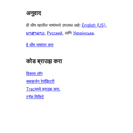
अनुवाद
ही थीम खालील भाषांमध्ये उपलब्ध आहे:
English (US)
,
ພາສາລາວ
,
Русский
, आणि
Українська
.
हे थीम भाषांतर करा
कोड ब्राउझ करा
विकास लॉग
सबव्हर्जन रेपॉझिटरी
Tracमध्ये ब्राउझ करा.
ट्रॅक तिकिटे