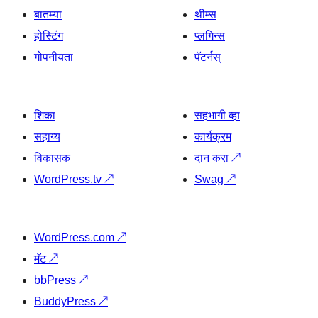
बातम्या
थीम्स
होस्टिंग
प्लगिन्स
गोपनीयता
पॅटर्नस्
शिका
सहभागी व्हा
सहाय्य
कार्यक्रम
विकासक
दान करा
↗
WordPress.tv
↗
Swag
↗
WordPress.com
↗
मॅट
↗
bbPress
↗
BuddyPress
↗