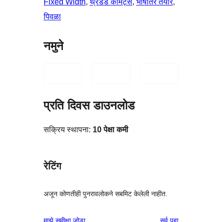
Fixed Width
, 
थ्रेडेड कॉमेंट्स
, 
भाषांतर तयार
, 
पिवळा
नमुने
प्रति दिवस डाउनलोड
सक्रिय स्थापना:
10 पेक्षा कमी
रेटिंग
अजून कोणतीही पुनरावलोकने सबमिट केलेली नाहीत.
पुनरावलोकने
माझे समीक्षा जोडा
सर्व
पहा