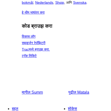
bokmål
,
Nederlands
,
Shqip
, आणि
Svenska
.
हे थीम भाषांतर करा
कोड ब्राउझ करा
विकास लॉग
सबव्हर्जन रेपॉझिटरी
Tracमध्ये ब्राउझ करा.
ट्रॅक तिकिटे
मागील
Summ
पुढील
Matala
बद्दल
शोकेस