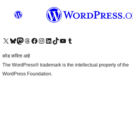
आमच्या X (एक्स) (पूर्वीचे ट्विटर) खात्याला भेट द्या
आमच्या ब्लूस्की खात्याला भेट द्या.
आमच्या Mastodon खात्याला भेट द्या.
आमच्या थ्रेड्स खात्याला भेट द्या.
आमच्या फेसबुक पेजला भेट द्या
आमच्या इंस्टाग्राम खात्याला भेट द्या
आमच्या लिंक्डइन खात्याला भेट द्या
आमच्या टिकटॉक अकाउंटला भेट द्या.
आमच्या यूट्यूब चॅनेलला भेट द्या
आमच्या टंबलर खात्याला भेट द्या.
कोड कविता आहे
The WordPress® trademark is the intellectual property of the
WordPress Foundation.