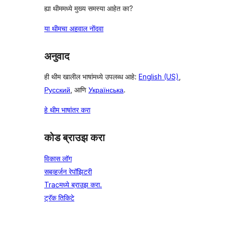
ह्या थीममध्ये मुख्य समस्या आहेत का?
या थीमचा अहवाल नोंदवा
अनुवाद
ही थीम खालील भाषांमध्ये उपलब्ध आहे:
English (US)
,
Русский
, आणि
Українська
.
हे थीम भाषांतर करा
कोड ब्राउझ करा
विकास लॉग
सबव्हर्जन रेपॉझिटरी
Tracमध्ये ब्राउझ करा.
ट्रॅक तिकिटे