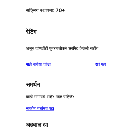
सक्रिय स्थापना:
70+
रेटिंग
अजून कोणतीही पुनरावलोकने सबमिट केलेली नाहीत.
पुनरावलोकने
माझे समीक्षा जोडा
सर्व
पहा
समर्थन
काही सांगायचे आहे? मदत पाहिजे?
समर्थन चर्चामंच पहा
अहवाल द्या