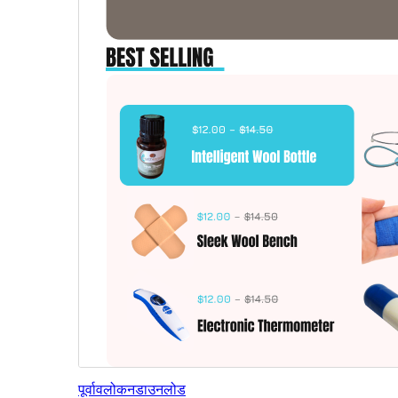
पूर्वावलोकन
डाउनलोड