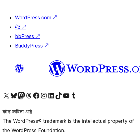
WordPress.com
↗
मॅट
↗
bbPress
↗
BuddyPress
↗
आमच्या X (एक्स) (पूर्वीचे ट्विटर) खात्याला भेट द्या
आमच्या ब्लूस्की खात्याला भेट द्या.
आमच्या Mastodon खात्याला भेट द्या.
आमच्या थ्रेड्स खात्याला भेट द्या.
आमच्या फेसबुक पेजला भेट द्या
आमच्या इंस्टाग्राम खात्याला भेट द्या
आमच्या लिंक्डइन खात्याला भेट द्या
आमच्या टिकटॉक अकाउंटला भेट द्या.
आमच्या यूट्यूब चॅनेलला भेट द्या
आमच्या टंबलर खात्याला भेट द्या.
कोड कविता आहे
The WordPress® trademark is the intellectual property of
the WordPress Foundation.