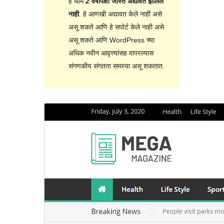
हे थीम
2 वर्षांपेक्षा जास्त अद्यावत झालेले
नाही
. हे आणखी अद्यावत केले नाही असे
असू शकते आणि हे सपोर्ट केले नाही असे
असू शकते आणि WordPress च्या
अधिक नवीन आवृत्त्यांसह वापरल्यास
संगणकीय संगतता समस्या असू शकतात.