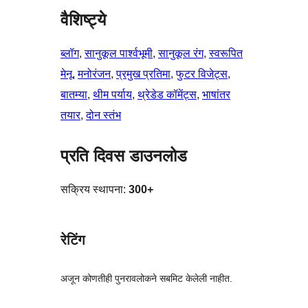
वैशिष्ट्ये
ब्लॉग
, 
सानुकूल पार्श्वभूमी
, 
सानुकूल रंग
, 
स्वरूपित
मेनू
, 
मनोरंजन
, 
प्रमुख प्रतिमा
, 
फुटर विजेट्स
, 
बातम्या
, 
थीम पर्याय
, 
थ्रेडेड कॉमेंट्स
, 
भाषांतर
तयार
, 
दोन स्तंभ
प्रति दिवस डाउनलोड
सक्रिय स्थापना:
300+
रेटिंग
अजून कोणतीही पुनरावलोकने सबमिट केलेली नाहीत.