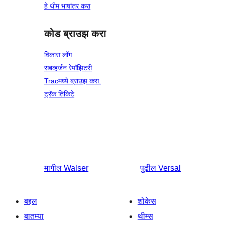
हे थीम भाषांतर करा
कोड ब्राउझ करा
विकास लॉग
सबव्हर्जन रेपॉझिटरी
Tracमध्ये ब्राउझ करा.
ट्रॅक तिकिटे
मागील
Walser
पुढील
Versal
बद्दल
शोकेस
बातम्या
थीम्स