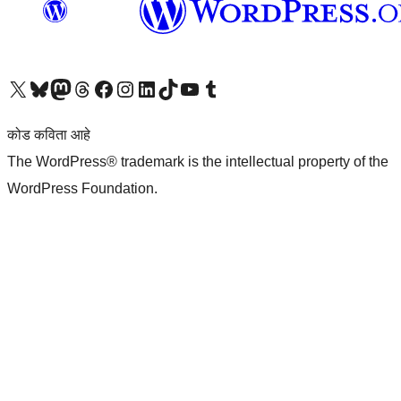
आमच्या X (एक्स) (पूर्वीचे ट्विटर) खात्याला भेट द्या
आमच्या ब्लूस्की खात्याला भेट द्या.
आमच्या Mastodon खात्याला भेट द्या.
आमच्या थ्रेड्स खात्याला भेट द्या.
आमच्या फेसबुक पेजला भेट द्या
आमच्या इंस्टाग्राम खात्याला भेट द्या
आमच्या लिंक्डइन खात्याला भेट द्या
आमच्या टिकटॉक अकाउंटला भेट द्या.
आमच्या यूट्यूब चॅनेलला भेट द्या
आमच्या टंबलर खात्याला भेट द्या.
कोड कविता आहे
The WordPress® trademark is the intellectual property of the
WordPress Foundation.