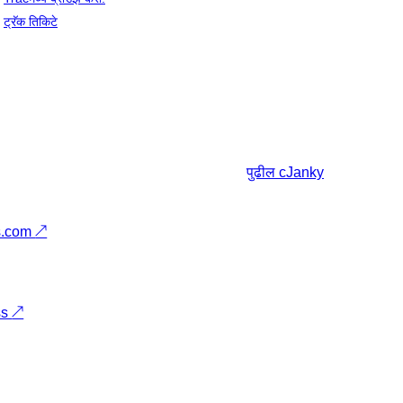
ट्रॅक तिकिटे
पुढील
cJanky
s.com
↗
ss
↗