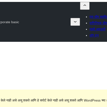
एक थीम सबमि
porate basic
वाणिज्यिक थीम 
माझी आवडती
लॉग इन
 केले नाही असे असू शकते आणि हे सपोर्ट केले नाही असे असू शकते आणि WordPress च्या अ