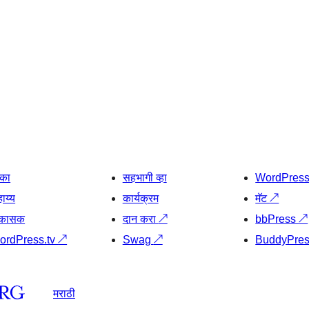
िका
सहभागी व्हा
WordPres
ाय्य
कार्यक्रम
मॅट
↗
िकासक
दान करा
↗
bbPress
↗
ordPress.tv
↗
Swag
↗
BuddyPre
मराठी