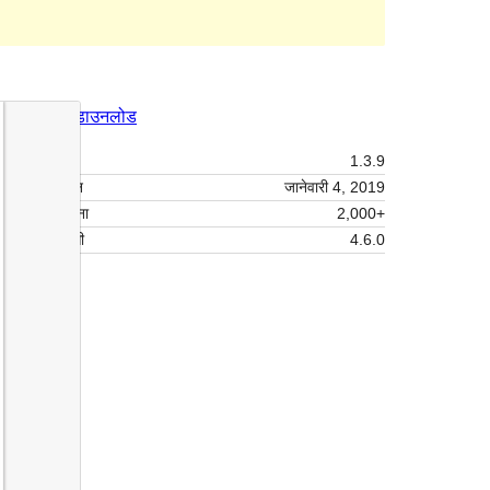
पूर्वावलोकन
डाउनलोड
आवृत्ती
1.3.9
शेवटचे अद्यतन
जानेवारी 4, 2019
सक्रिय स्थापना
2,000+
वर्डप्रेस आवृत्ती
4.6.0
थीम मुख्यपृष्ठ