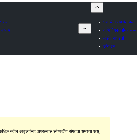
ट करा
एक थीम सबमिट करा
कंपन्या
वाणिज्यिक थीम कंपन्या
माझी आवडती
लॉग इन
धिक नवीन आवृत्त्यांसह वापरल्यास संगणकीय संगतता समस्या असू