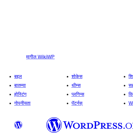
मागील
WikiWP
बद्दल
शोकेस
श
बातम्या
थीम्स
सह
होस्टिंग
प्लगिन्स
व
गोपनीयता
पॅटर्नस्
W