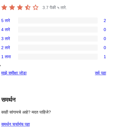
3.7
पैकी ५ तारे.
5 तारे
2
2
4 तारे
0
5-
0
3 तारे
0
तारांकित
4-
0
परीक्षणे
2 तारे
0
तारांकित
3-
0
परीक्षणे
1 तारा
1
तारांकित
2-
1
, 
परीक्षणे
तारांकित
1-
पुनरावलोकने
माझे समीक्षा जोडा
सर्व
पहा
परीक्षणे
तारांकित
पुनरावलोकन
समर्थन
काही सांगायचे आहे? मदत पाहिजे?
समर्थन चर्चामंच पहा