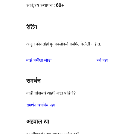
सक्रिय स्थापना:
60+
रेटिंग
अजून कोणतीही पुनरावलोकने सबमिट केलेली नाहीत.
पुनरावलोकने
माझे समीक्षा जोडा
सर्व
पहा
समर्थन
काही सांगायचे आहे? मदत पाहिजे?
समर्थन चर्चामंच पहा
अहवाल द्या
ह्या थीममध्ये मुख्य समस्या आहेत का?