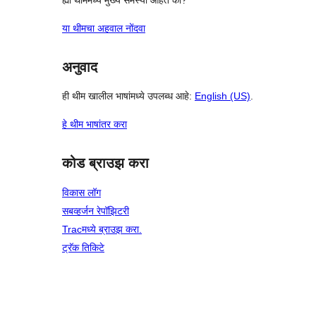
या थीमचा अहवाल नोंदवा
अनुवाद
ही थीम खालील भाषांमध्ये उपलब्ध आहे:
English (US)
.
हे थीम भाषांतर करा
कोड ब्राउझ करा
विकास लॉग
सबव्हर्जन रेपॉझिटरी
Tracमध्ये ब्राउझ करा.
ट्रॅक तिकिटे