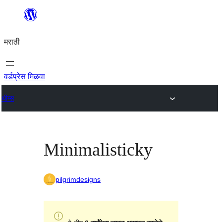
सामुग्रीवर
जा
मराठी
वर्डप्रेस मिळवा
थीम्स
Minimalisticky
pilgrimdesigns