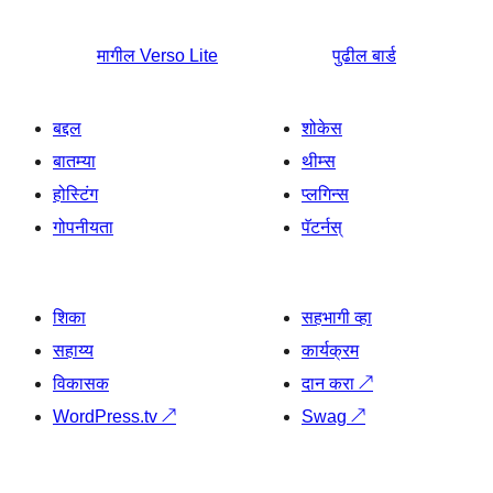
मागील
Verso Lite
पुढील
बार्ड
बद्दल
शोकेस
बातम्या
थीम्स
होस्टिंग
प्लगिन्स
गोपनीयता
पॅटर्नस्
शिका
सहभागी व्हा
सहाय्य
कार्यक्रम
विकासक
दान करा
↗
WordPress.tv
↗
Swag
↗