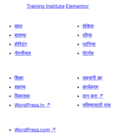
Training Institute
Elementor
बद्दल
शोकेस
बातम्या
थीम्स
होस्टिंग
प्लगिन्स
गोपनीयता
पॅटर्नस्
शिका
सहभागी व्हा
सहाय्य
कार्यक्रम
विकासक
दान करा
↗
WordPress.tv
↗
भविष्यासाठी पाच
WordPress.com
↗