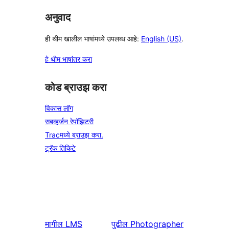
अनुवाद
ही थीम खालील भाषांमध्ये उपलब्ध आहे:
English (US)
.
हे थीम भाषांतर करा
कोड ब्राउझ करा
विकास लॉग
सबव्हर्जन रेपॉझिटरी
Tracमध्ये ब्राउझ करा.
ट्रॅक तिकिटे
मागील
LMS
पुढील
Photographer