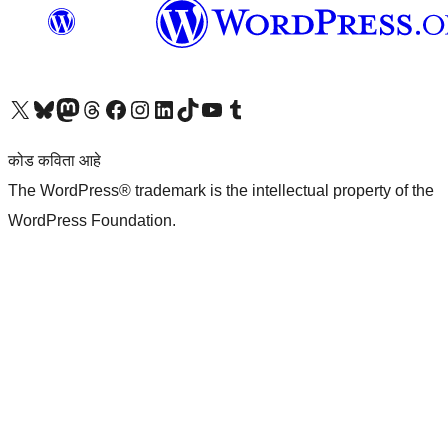
आमच्या X (एक्स) (पूर्वीचे ट्विटर) खात्याला भेट द्या
आमच्या ब्लूस्की खात्याला भेट द्या.
आमच्या Mastodon खात्याला भेट द्या.
आमच्या थ्रेड्स खात्याला भेट द्या.
आमच्या फेसबुक पेजला भेट द्या
आमच्या इंस्टाग्राम खात्याला भेट द्या
आमच्या लिंक्डइन खात्याला भेट द्या
आमच्या टिकटॉक अकाउंटला भेट द्या.
आमच्या यूट्यूब चॅनेलला भेट द्या
आमच्या टंबलर खात्याला भेट द्या.
कोड कविता आहे
The WordPress® trademark is the intellectual property of the
WordPress Foundation.