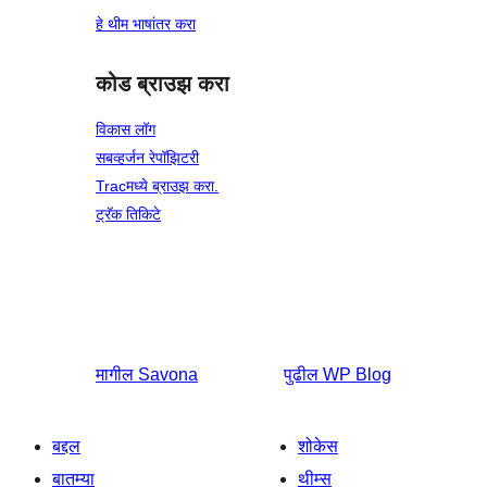
हे थीम भाषांतर करा
कोड ब्राउझ करा
विकास लॉग
सबव्हर्जन रेपॉझिटरी
Tracमध्ये ब्राउझ करा.
ट्रॅक तिकिटे
मागील
Savona
पुढील
WP Blog
बद्दल
शोकेस
बातम्या
थीम्स