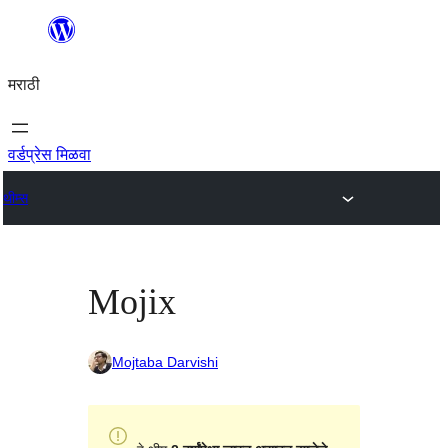
सामुग्रीवर
जा
मराठी
वर्डप्रेस मिळवा
थीम्स
Mojix
Mojtaba Darvishi