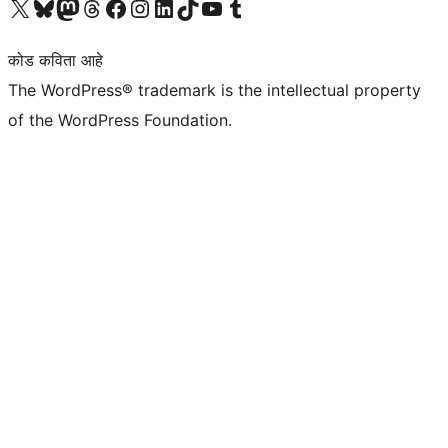
आमच्या X (एक्स) (पूर्वीचे ट्विटर) खात्याला भेट द्या
आमच्या ब्लूस्की खात्याला भेट द्या.
आमच्या Mastodon खात्याला भेट द्या.
आमच्या थ्रेड्स खात्याला भेट द्या.
आमच्या फेसबुक पेजला भेट द्या
आमच्या इंस्टाग्राम खात्याला भेट द्या
आमच्या लिंक्डइन खात्याला भेट द्या
आमच्या टिकटॉक अकाउंटला भेट द्या.
आमच्या यूट्यूब चॅनेलला भेट द्या
आमच्या टंबलर खात्याला भेट द्या.
कोड कविता आहे
The WordPress® trademark is the intellectual property
of the WordPress Foundation.