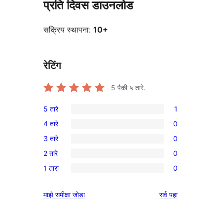
प्रति दिवस डाउनलोड
सक्रिय स्थापना:
10+
रेटिंग
5
पैकी ५ तारे.
5 तारे
1
1
4 तारे
0
5-
0
3 तारे
0
तारांकित
4-
0
पुनरावलोकन
2 तारे
0
तारांकित
3-
0
परीक्षणे
1 तारा
0
तारांकित
2-
0
परीक्षणे
तारांकित
1-
पुनरावलोकने
माझे समीक्षा जोडा
सर्व
पहा
परीक्षणे
तारांकित
परीक्षणे