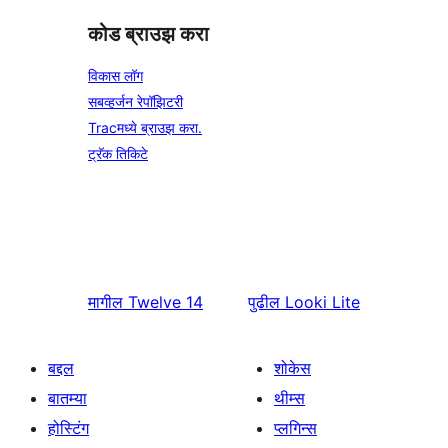
कोड ब्राउझ करा
विकास लॉग
सबव्हर्जन रेपॉझिटरी
Tracमध्ये ब्राउझ करा.
ट्रॅक तिकिटे
मागील
Twelve 14
पुढील
Looki Lite
बद्दल
शोकेस
बातम्या
थीम्स
होस्टिंग
प्लगिन्स