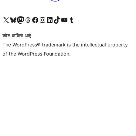
आमच्या X (एक्स) (पूर्वीचे ट्विटर) खात्याला भेट द्या
आमच्या ब्लूस्की खात्याला भेट द्या.
आमच्या Mastodon खात्याला भेट द्या.
आमच्या थ्रेड्स खात्याला भेट द्या.
आमच्या फेसबुक पेजला भेट द्या
आमच्या इंस्टाग्राम खात्याला भेट द्या
आमच्या लिंक्डइन खात्याला भेट द्या
आमच्या टिकटॉक अकाउंटला भेट द्या.
आमच्या यूट्यूब चॅनेलला भेट द्या
आमच्या टंबलर खात्याला भेट द्या.
कोड कविता आहे
The WordPress® trademark is the intellectual property
of the WordPress Foundation.