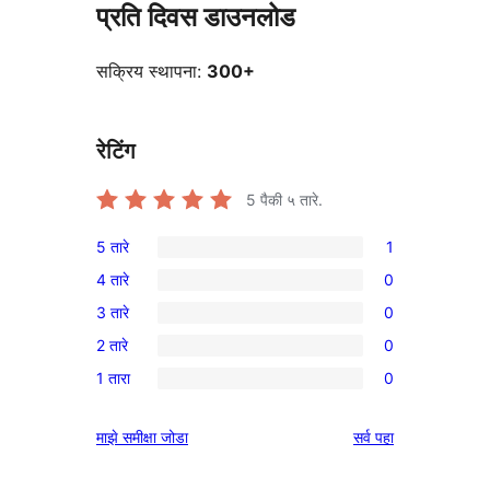
प्रति दिवस डाउनलोड
सक्रिय स्थापना:
300+
रेटिंग
5
पैकी ५ तारे.
5 तारे
1
1
4 तारे
0
5-
0
3 तारे
0
तारांकित
4-
0
पुनरावलोकन
2 तारे
0
तारांकित
3-
0
परीक्षणे
1 तारा
0
तारांकित
2-
0
परीक्षणे
तारांकित
1-
पुनरावलोकने
माझे समीक्षा जोडा
सर्व
पहा
परीक्षणे
तारांकित
परीक्षणे