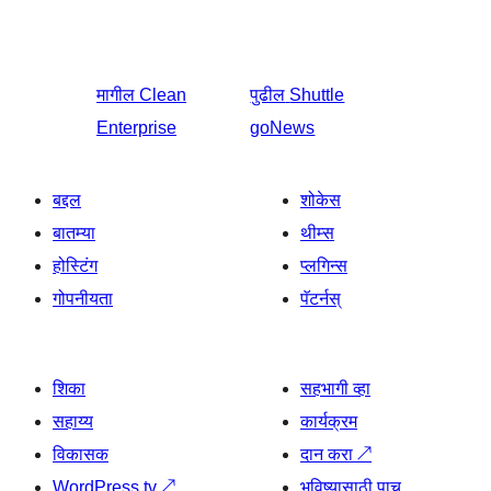
मागील
Clean
पुढील
Shuttle
Enterprise
goNews
बद्दल
शोकेस
बातम्या
थीम्स
होस्टिंग
प्लगिन्स
गोपनीयता
पॅटर्नस्
शिका
सहभागी व्हा
सहाय्य
कार्यक्रम
विकासक
दान करा
↗
WordPress.tv
↗
भविष्यासाठी पाच