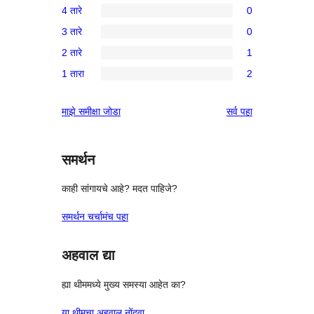
4 तारे
0
5-
0
3 तारे
0
तारांकित
4-
0
परीक्षणे
2 तारे
1
तारांकित
3-
1
परीक्षणे
1 तारा
2
तारांकित
2-
2
परीक्षणे
तारांकित
1-
पुनरावलोकने
माझे समीक्षा जोडा
सर्व
पहा
पुनरावलोकन
तारांकित
परीक्षणे
समर्थन
काही सांगायचे आहे? मदत पाहिजे?
समर्थन चर्चामंच पहा
अहवाल द्या
ह्या थीममध्ये मुख्य समस्या आहेत का?
या थीमचा अहवाल नोंदवा