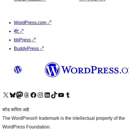
WordPress.com
↗
मॅट
↗
bbPress
↗
BuddyPress
↗
आमच्या X (एक्स) (पूर्वीचे ट्विटर) खात्याला भेट द्या
आमच्या ब्लूस्की खात्याला भेट द्या.
आमच्या Mastodon खात्याला भेट द्या.
आमच्या थ्रेड्स खात्याला भेट द्या.
आमच्या फेसबुक पेजला भेट द्या
आमच्या इंस्टाग्राम खात्याला भेट द्या
आमच्या लिंक्डइन खात्याला भेट द्या
आमच्या टिकटॉक अकाउंटला भेट द्या.
आमच्या यूट्यूब चॅनेलला भेट द्या
आमच्या टंबलर खात्याला भेट द्या.
कोड कविता आहे
The WordPress® trademark is the intellectual property of the
WordPress Foundation.