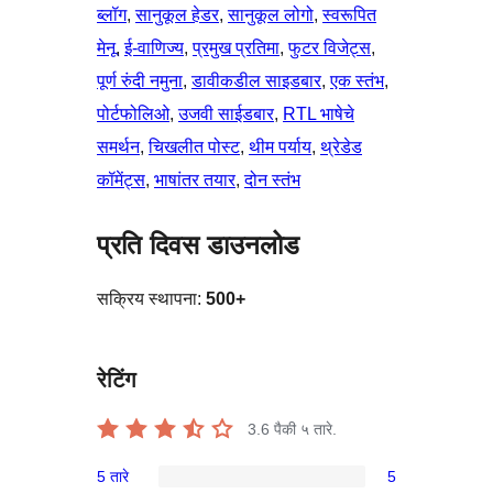
ब्लॉग
, 
सानुकूल हेडर
, 
सानुकूल लोगो
, 
स्वरूपित
मेनू
, 
ई-वाणिज्य
, 
प्रमुख प्रतिमा
, 
फुटर विजेट्स
, 
पूर्ण रुंदी नमुना
, 
डावीकडील साइडबार
, 
एक स्तंभ
, 
पोर्टफोलिओ
, 
उजवी साईडबार
, 
RTL भाषेचे
समर्थन
, 
चिखलीत पोस्ट
, 
थीम पर्याय
, 
थ्रेडेड
कॉमेंट्स
, 
भाषांतर तयार
, 
दोन स्तंभ
प्रति दिवस डाउनलोड
सक्रिय स्थापना:
500+
रेटिंग
3.6
पैकी ५ तारे.
5 तारे
5
5