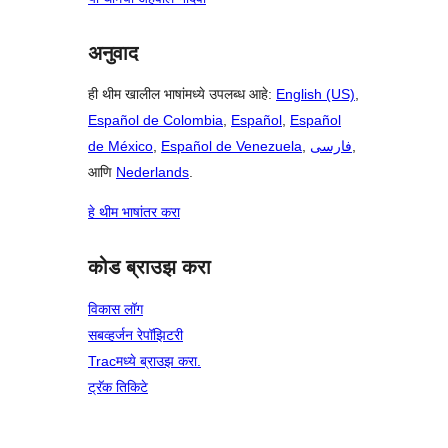
अनुवाद
ही थीम खालील भाषांमध्ये उपलब्ध आहे:
English (US)
,
Español de Colombia
,
Español
,
Español
de México
,
Español de Venezuela
,
فارسی
,
आणि
Nederlands
.
हे थीम भाषांतर करा
कोड ब्राउझ करा
विकास लॉग
सबव्हर्जन रेपॉझिटरी
Tracमध्ये ब्राउझ करा.
ट्रॅक तिकिटे