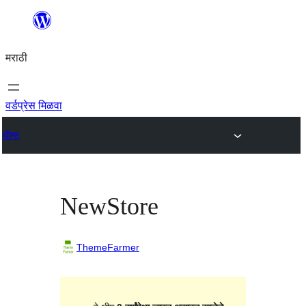
सामुग्रीवर
जा
मराठी
वर्डप्रेस मिळवा
थीम्स
NewStore
ThemeFarmer