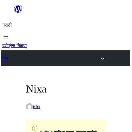
सामुग्रीवर
जा
मराठी
वर्डप्रेस मिळवा
थीम्स
Nixa
tskk