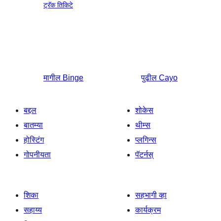
ट्रॅक तिकिटे
मागील
Binge
पुढील
Cayo
बद्दल
शोकेस
बातम्या
थीम्स
होस्टिंग
प्लगिन्स
गोपनीयता
पॅटर्नस्
शिका
सहभागी व्हा
सहाय्य
कार्यक्रम