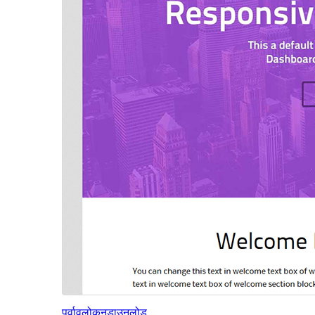
पूर्वावलोकन
डाउनलोड