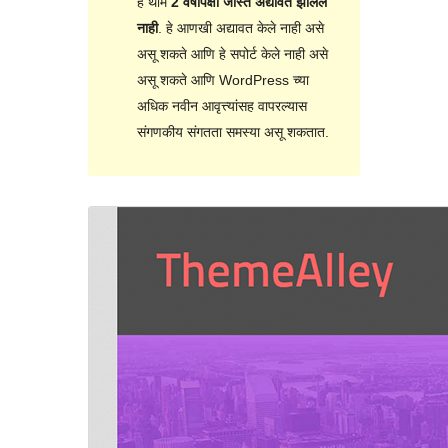
हे थीम
2 वर्षांपेक्षा जास्त अद्यावत झालेले
नाही
. हे आणखी अद्यावत केले नाही असे
असू शकते आणि हे सपोर्ट केले नाही असे
असू शकते आणि WordPress च्या
अधिक नवीन आवृत्त्यांसह वापरल्यास
संगणकीय संगतता समस्या असू शकतात.