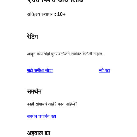
सक्रिय स्थापना:
10+
रेटिंग
अजून कोणतीही पुनरावलोकने सबमिट केलेली नाहीत.
पुनरावलोकने
माझे समीक्षा जोडा
सर्व
पहा
समर्थन
काही सांगायचे आहे? मदत पाहिजे?
समर्थन चर्चामंच पहा
अहवाल द्या