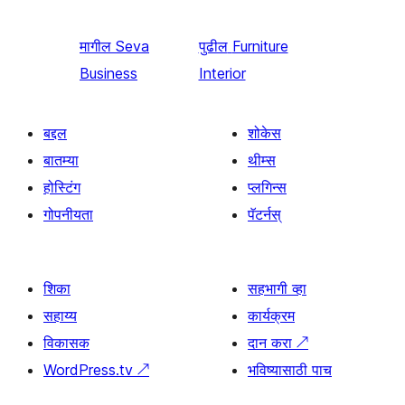
मागील
Seva
पुढील
Furniture
Business
Interior
बद्दल
शोकेस
बातम्या
थीम्स
होस्टिंग
प्लगिन्स
गोपनीयता
पॅटर्नस्
शिका
सहभागी व्हा
सहाय्य
कार्यक्रम
विकासक
दान करा
↗
WordPress.tv
↗
भविष्यासाठी पाच