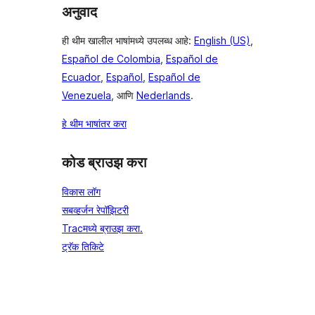
अनुवाद
ही थीम खालील भाषांमध्ये उपलब्ध आहे:
English (US)
,
Español de Colombia
,
Español de
Ecuador
,
Español
,
Español de
Venezuela
, आणि
Nederlands
.
हे थीम भाषांतर करा
कोड ब्राउझ करा
विकास लॉग
सबव्हर्जन रेपॉझिटरी
Tracमध्ये ब्राउझ करा.
ट्रॅक तिकिटे