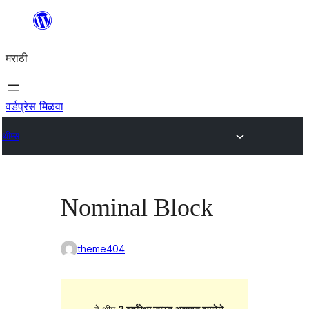
सामुग्रीवर
जा
मराठी
वर्डप्रेस मिळवा
थीम्स
Nominal Block
theme404