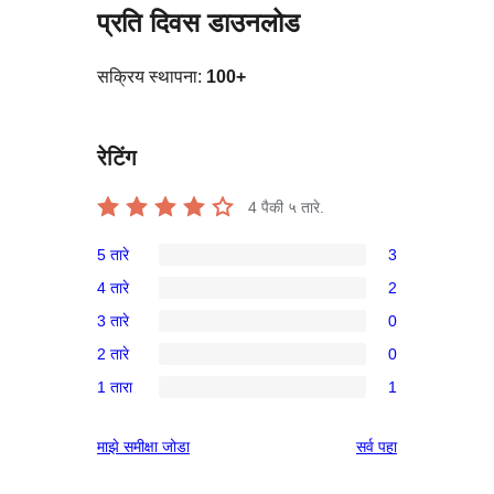
प्रति दिवस डाउनलोड
सक्रिय स्थापना:
100+
रेटिंग
4
पैकी ५ तारे.
5 तारे
3
3
4 तारे
2
5-
2
3 तारे
0
तारांकित
4-
0
परीक्षणे
2 तारे
0
तारांकित
3-
0
परीक्षणे
1 तारा
1
तारांकित
2-
1
परीक्षणे
तारांकित
1-
पुनरावलोकने
माझे समीक्षा जोडा
सर्व
पहा
परीक्षणे
तारांकित
पुनरावलोकन