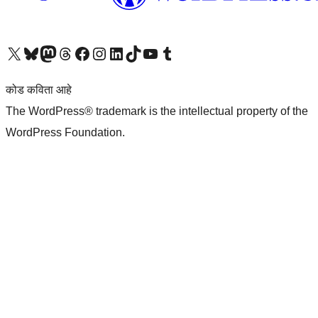
आमच्या X (एक्स) (पूर्वीचे ट्विटर) खात्याला भेट द्या
आमच्या ब्लूस्की खात्याला भेट द्या.
आमच्या Mastodon खात्याला भेट द्या.
आमच्या थ्रेड्स खात्याला भेट द्या.
आमच्या फेसबुक पेजला भेट द्या
आमच्या इंस्टाग्राम खात्याला भेट द्या
आमच्या लिंक्डइन खात्याला भेट द्या
आमच्या टिकटॉक अकाउंटला भेट द्या.
आमच्या यूट्यूब चॅनेलला भेट द्या
आमच्या टंबलर खात्याला भेट द्या.
कोड कविता आहे
The WordPress® trademark is the intellectual property of the
WordPress Foundation.