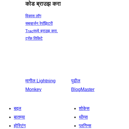
कोड ब्राउझ करा
विकास लॉग
सबव्हर्जन रेपॉझिटरी
Tracमध्ये ब्राउझ करा.
ट्रॅक तिकिटे
मागील
Lightning
पुढील
Monkey
BlogMaster
बद्दल
शोकेस
बातम्या
थीम्स
होस्टिंग
प्लगिन्स