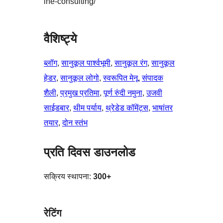
ine-consulting/
वैशिष्ट्ये
ब्लॉग
, 
सानुकूल पार्श्वभूमी
, 
सानुकूल रंग
, 
सानुकूल
हेडर
, 
सानुकूल लोगो
, 
स्वरूपित मेनू
, 
संपादक
शैली
, 
प्रमुख प्रतिमा
, 
पूर्ण रुंदी नमुना
, 
उजवी
साईडबार
, 
थीम पर्याय
, 
थ्रेडेड कॉमेंट्स
, 
भाषांतर
तयार
, 
दोन स्तंभ
प्रति दिवस डाउनलोड
सक्रिय स्थापना:
300+
रेटिंग