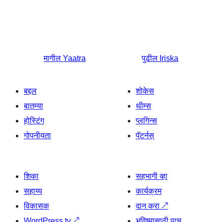
मागील
Yaatra
पुढील
Iriska
बद्दल
शोकेस
बातम्या
थीम्स
होस्टिंग
प्लगिन्स
गोपनीयता
पॅटर्नस्
शिका
सहभागी व्हा
सहाय्य
कार्यक्रम
विकासक
दान करा
↗
WordPress.tv
↗
भविष्यासाठी पाच