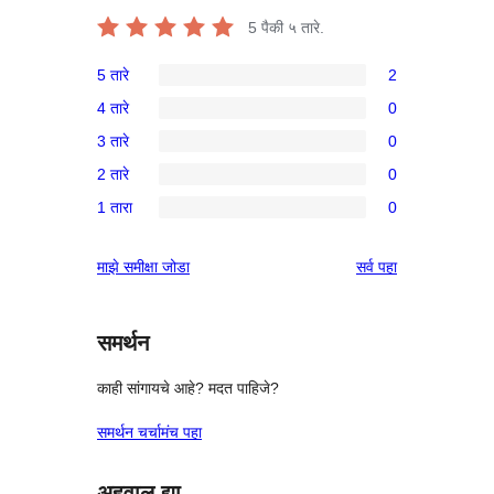
5
पैकी ५ तारे.
5 तारे
2
2
4 तारे
0
5-
0
3 तारे
0
तारांकित
4-
0
परीक्षणे
2 तारे
0
तारांकित
3-
0
परीक्षणे
1 तारा
0
तारांकित
2-
0
परीक्षणे
तारांकित
1-
पुनरावलोकने
माझे समीक्षा जोडा
सर्व
पहा
परीक्षणे
तारांकित
परीक्षणे
समर्थन
काही सांगायचे आहे? मदत पाहिजे?
समर्थन चर्चामंच पहा
अहवाल द्या