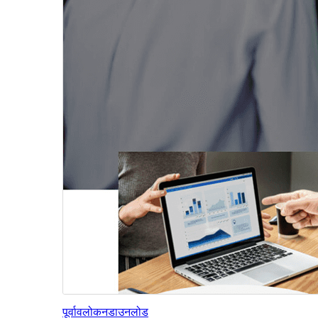
पूर्वावलोकन
डाउनलोड