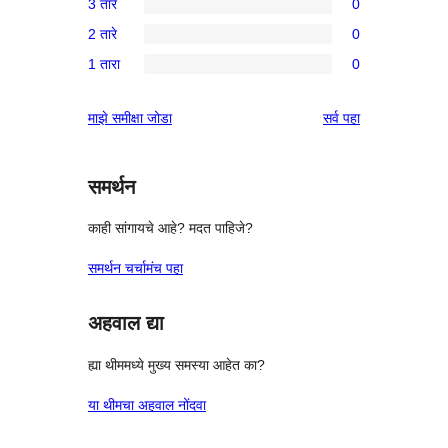
3 तारे
0
तारांकित
4-
0
पुनरावलोकन
2 तारे
0
तारांकित
3-
0
पुनरावलोकन
1 तारा
0
तारांकित
2-
0
परीक्षणे
तारांकित
1-
पुनरावलोकने
माझे समीक्षा जोडा
सर्व
पहा
परीक्षणे
तारांकित
परीक्षणे
समर्थन
काही सांगायचे आहे? मदत पाहिजे?
समर्थन चर्चामंच पहा
अहवाल द्या
ह्या थीममध्ये मुख्य समस्या आहेत का?
या थीमचा अहवाल नोंदवा