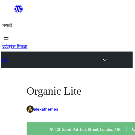
सामुग्रीवर
जा
मराठी
वर्डप्रेस मिळवा
थीम्स
Organic Lite
alexathemes