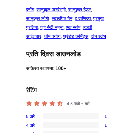
ब्लॉग
, 
सानुकूल पार्श्वभूमी
, 
सानुकूल हेडर
, 
सानुकूल लोगो
, 
स्वरूपित मेनू
, 
ई-वाणिज्य
, 
प्रमुख
प्रतिमा
, 
पूर्ण रुंदी नमुना
, 
एक स्तंभ
, 
उजवी
साईडबार
, 
थीम पर्याय
, 
थ्रेडेड कॉमेंट्स
, 
दोन स्तंभ
प्रति दिवस डाउनलोड
सक्रिय स्थापना:
100+
रेटिंग
4.5
पैकी ५ तारे.
5 तारे
1
1
4 तारे
1
5-
1