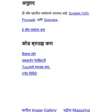
अनुवाद
ही थीम खालील भाषांमध्ये उपलब्ध आहे:
English (US)
,
Русский
, आणि
Svenska
.
हे थीम भाषांतर करा
कोड ब्राउझ करा
विकास लॉग
सबव्हर्जन रेपॉझिटरी
Tracमध्ये ब्राउझ करा.
ट्रॅक तिकिटे
मागील
Image Gallery
पुढील
Magazina