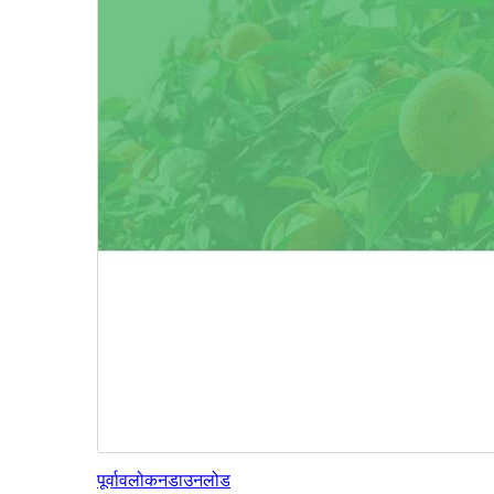
पूर्वावलोकन
डाउनलोड