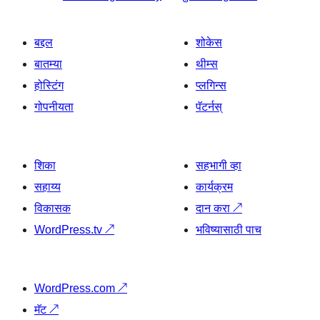
बद्दल
शोकेस
बातम्या
थीम्स
होस्टिंग
प्लगिन्स
गोपनीयता
पॅटर्नस्
शिका
सहभागी व्हा
सहाय्य
कार्यक्रम
विकासक
दान करा
↗
WordPress.tv
↗
भविष्यासाठी पाच
WordPress.com
↗
मॅट
↗