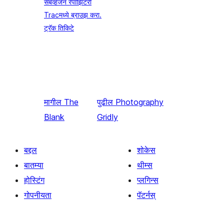
सबव्हर्जन रेपॉझिटरी
Tracमध्ये ब्राउझ करा.
ट्रॅक तिकिटे
मागील
The
पुढील
Photography
Blank
Gridly
बद्दल
शोकेस
बातम्या
थीम्स
होस्टिंग
प्लगिन्स
गोपनीयता
पॅटर्नस्