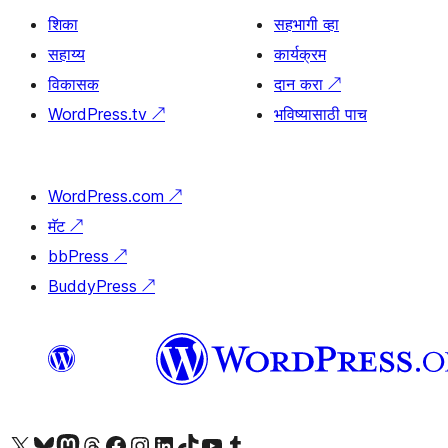
शिका
सहभागी व्हा
सहाय्य
कार्यक्रम
विकासक
दान करा
↗
WordPress.tv
↗
भविष्यासाठी पाच
WordPress.com
↗
मॅट
↗
bbPress
↗
BuddyPress
↗
आमच्या X (एक्स) (पूर्वीचे ट्विटर) खात्याला भेट द्या
आमच्या ब्लूस्की खात्याला भेट द्या.
आमच्या Mastodon खात्याला भेट द्या.
आमच्या थ्रेड्स खात्याला भेट द्या.
आमच्या फेसबुक पेजला भेट द्या
आमच्या इंस्टाग्राम खात्याला भेट द्या
आमच्या लिंक्डइन खात्याला भेट द्या
आमच्या टिकटॉक अकाउंटला भेट द्या.
आमच्या यूट्यूब चॅनेलला भेट द्या
आमच्या टंबलर खात्याला भेट द्या.