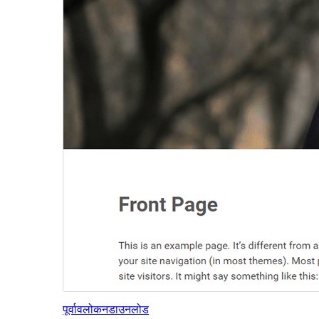
पूर्वावलोकन
डाउनलोड