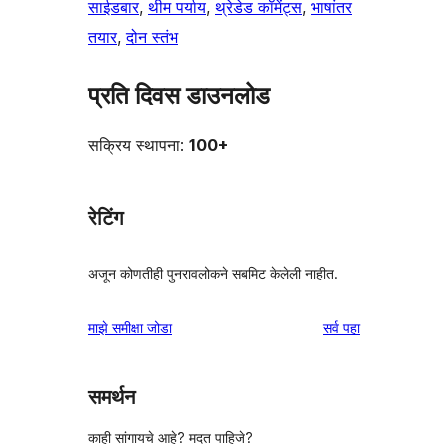
साईडबार
, 
थीम पर्याय
, 
थ्रेडेड कॉमेंट्स
, 
भाषांतर
तयार
, 
दोन स्तंभ
प्रति दिवस डाउनलोड
सक्रिय स्थापना:
100+
रेटिंग
अजून कोणतीही पुनरावलोकने सबमिट केलेली नाहीत.
पुनरावलोकने
माझे समीक्षा जोडा
सर्व
पहा
समर्थन
काही सांगायचे आहे? मदत पाहिजे?