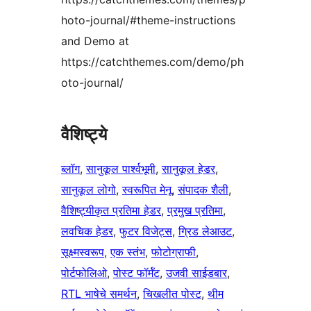
hoto-journal/#theme-instructions
and Demo at
https://catchthemes.com/demo/ph
oto-journal/
वैशिष्ट्ये
ब्लॉग
, 
सानुकूल पार्श्वभूमी
, 
सानुकूल हेडर
, 
सानुकूल लोगो
, 
स्वरूपित मेनू
, 
संपादक शैली
, 
वैशिष्ट्यीकृत प्रतिमा हेडर
, 
प्रमुख प्रतिमा
, 
लवचिक हेडर
, 
फुटर विजेट्स
, 
ग्रिड लेआउट
, 
सूक्ष्मस्वरूप
, 
एक स्तंभ
, 
फोटोग्राफी
, 
पोर्टफोलिओ
, 
पोस्ट फॉर्मॅट
, 
उजवी साईडबार
, 
RTL भाषेचे समर्थन
, 
चिखलीत पोस्ट
, 
थीम