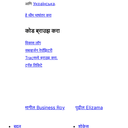
आणि
Українська
.
हे थीम भाषांतर करा
कोड ब्राउझ करा
विकास लॉग
सबव्हर्जन रेपॉझिटरी
Tracमध्ये ब्राउझ करा.
ट्रॅक तिकिटे
मागील
Business Roy
पुढील
Elizama
बद्दल
शोकेस