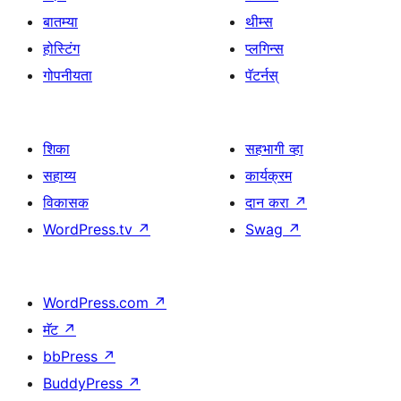
बातम्या
थीम्स
होस्टिंग
प्लगिन्स
गोपनीयता
पॅटर्नस्
शिका
सहभागी व्हा
सहाय्य
कार्यक्रम
विकासक
दान करा
↗
WordPress.tv
↗
Swag
↗
WordPress.com
↗
मॅट
↗
bbPress
↗
BuddyPress
↗