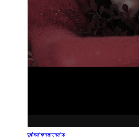
पूर्वावलोकन
डाउनलोड