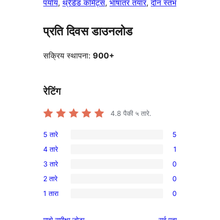
पर्याय
, 
थ्रेडेड कॉमेंट्स
, 
भाषांतर तयार
, 
दोन स्तंभ
प्रति दिवस डाउनलोड
सक्रिय स्थापना:
900+
रेटिंग
4.8
पैकी ५ तारे.
5 तारे
5
5
4 तारे
1
5-
1
3 तारे
0
तारांकित
4-
0
परीक्षणे
2 तारे
0
तारांकित
3-
0
पुनरावलोकन
1 तारा
0
तारांकित
2-
0
परीक्षणे
तारांकित
1-
पुनरावलोकने
माझे समीक्षा जोडा
सर्व
पहा