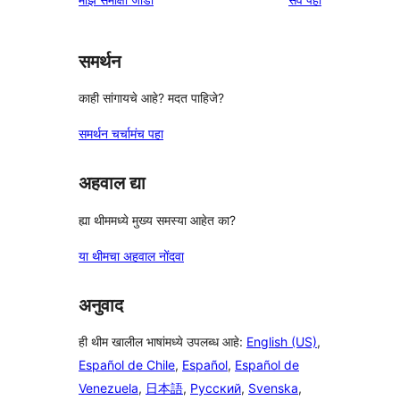
परीक्षणे
तारांकित
परीक्षणे
समर्थन
काही सांगायचे आहे? मदत पाहिजे?
समर्थन चर्चामंच पहा
अहवाल द्या
ह्या थीममध्ये मुख्य समस्या आहेत का?
या थीमचा अहवाल नोंदवा
अनुवाद
ही थीम खालील भाषांमध्ये उपलब्ध आहे:
English (US)
,
Español de Chile
,
Español
,
Español de
Venezuela
,
日本語
,
Русский
,
Svenska
,