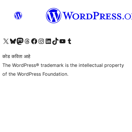
आमच्या X (एक्स) (पूर्वीचे ट्विटर) खात्याला भेट द्या
आमच्या ब्लूस्की खात्याला भेट द्या.
आमच्या Mastodon खात्याला भेट द्या.
आमच्या थ्रेड्स खात्याला भेट द्या.
आमच्या फेसबुक पेजला भेट द्या
आमच्या इंस्टाग्राम खात्याला भेट द्या
आमच्या लिंक्डइन खात्याला भेट द्या
आमच्या टिकटॉक अकाउंटला भेट द्या.
आमच्या यूट्यूब चॅनेलला भेट द्या
आमच्या टंबलर खात्याला भेट द्या.
कोड कविता आहे
The WordPress® trademark is the intellectual property
of the WordPress Foundation.