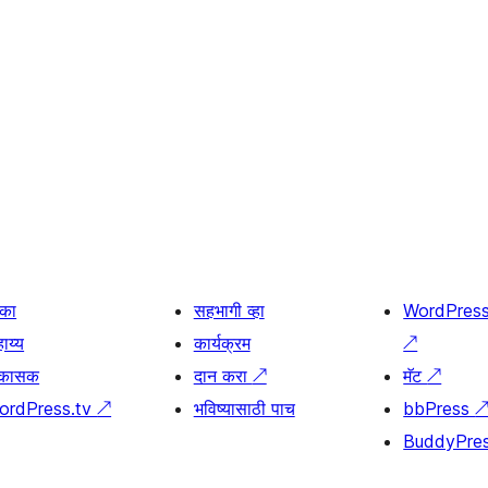
िका
सहभागी व्हा
WordPres
ाय्य
कार्यक्रम
↗
िकासक
दान करा
↗
मॅट
↗
ordPress.tv
↗
भविष्यासाठी पाच
bbPress
BuddyPre