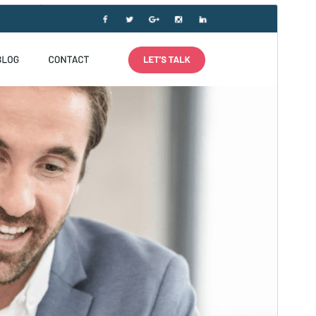
व्यावसायिक थीम
ही थीम मुक्त आहे परंतु अतिरिक्त पैशांचे वाणिज्यिक अपग्रेड किंवा
समर्थन प्रदान करते.
पूर्वावलोकन
डाउनलोड
आवृत्ती
5.8
शेवटचे अद्यतन
जुलै 16, 2026
सक्रिय स्थापना
40+
वर्डप्रेस आवृत्ती
5.0
PHP आवृत्ती
5.6
थीम मुख्यपृष्ठ