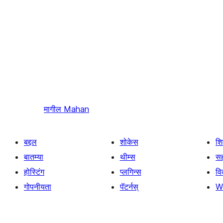
मागील
Mahan
बद्दल
शोकेस
श
बातम्या
थीम्स
सह
होस्टिंग
प्लगिन्स
व
गोपनीयता
पॅटर्नस्
W