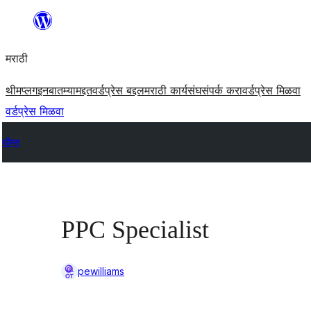
सामुग्रीवर
जा
मराठी
थीम
प्लगइन
बातम्या
मद्दत
वर्डप्रेस बद्दल
मराठी कार्यसंघ
संपर्क करा
वर्डप्रेस मिळवा
वर्डप्रेस मिळवा
थीम्स
PPC Specialist
pewilliams