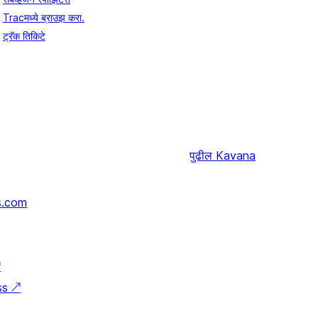
Tracमध्ये ब्राउझ करा.
ट्रॅक तिकिटे
पुढील
Kavana
s.com
↗
ss
↗