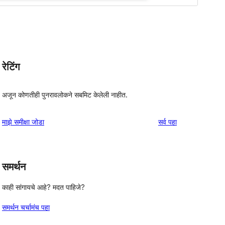
रेटिंग
अजून कोणतीही पुनरावलोकने सबमिट केलेली नाहीत.
पुनरावलोकने
माझे समीक्षा जोडा
सर्व
पहा
समर्थन
काही सांगायचे आहे? मदत पाहिजे?
समर्थन चर्चामंच पहा