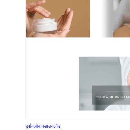
पूर्वावलोकन
डाउनलोड