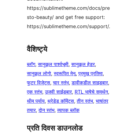
https://sublimetheme.com/docs/pre
sto-beauty/ and get free support:
https://sublimetheme.com/support/.
वैशिष्ट्ये
ब्लॉग
, 
सानुकूल पार्श्वभूमी
, 
सानुकूल हेडर
, 
सानुकूल लोगो
, 
स्वरूपित मेनू
, 
प्रमुख प्रतिमा
, 
फुटर विजेट्स
, 
चार स्तंभ
, 
डावीकडील साइडबार
, 
एक स्तंभ
, 
उजवी साईडबार
, 
RTL भाषेचे समर्थन
, 
थीम पर्याय
, 
थ्रेडेड कॉमेंट्स
, 
तीन स्तंभ
, 
भाषांतर
तयार
, 
दोन स्तंभ
, 
व्यापक ब्लॉक
प्रति दिवस डाउनलोड