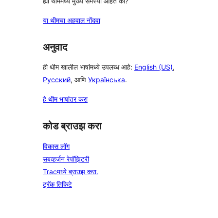
ह्या थीममध्ये मुख्य समस्या आहेत का?
या थीमचा अहवाल नोंदवा
अनुवाद
ही थीम खालील भाषांमध्ये उपलब्ध आहे:
English (US)
,
Русский
, आणि
Українська
.
हे थीम भाषांतर करा
कोड ब्राउझ करा
विकास लॉग
सबव्हर्जन रेपॉझिटरी
Tracमध्ये ब्राउझ करा.
ट्रॅक तिकिटे