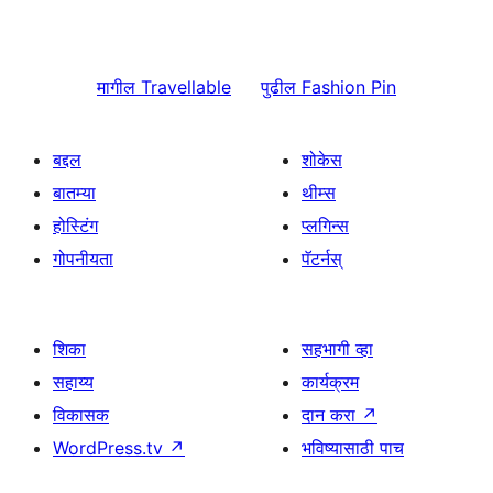
मागील
Travellable
पुढील
Fashion Pin
बद्दल
शोकेस
बातम्या
थीम्स
होस्टिंग
प्लगिन्स
गोपनीयता
पॅटर्नस्
शिका
सहभागी व्हा
सहाय्य
कार्यक्रम
विकासक
दान करा
↗
WordPress.tv
↗
भविष्यासाठी पाच