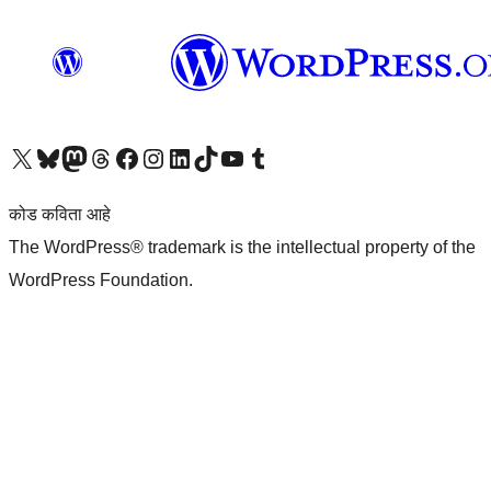
आमच्या X (एक्स) (पूर्वीचे ट्विटर) खात्याला भेट द्या
आमच्या ब्लूस्की खात्याला भेट द्या.
आमच्या Mastodon खात्याला भेट द्या.
आमच्या थ्रेड्स खात्याला भेट द्या.
आमच्या फेसबुक पेजला भेट द्या
आमच्या इंस्टाग्राम खात्याला भेट द्या
आमच्या लिंक्डइन खात्याला भेट द्या
आमच्या टिकटॉक अकाउंटला भेट द्या.
आमच्या यूट्यूब चॅनेलला भेट द्या
आमच्या टंबलर खात्याला भेट द्या.
कोड कविता आहे
The WordPress® trademark is the intellectual property of the
WordPress Foundation.