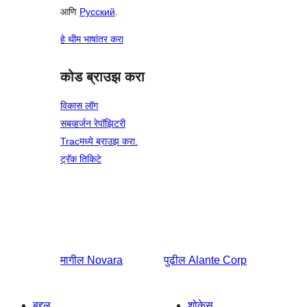
आणि
Русский
.
हे थीम भाषांतर करा
कोड ब्राउझ करा
विकास लॉग
सबव्हर्जन रेपॉझिटरी
Tracमध्ये ब्राउझ करा.
ट्रॅक तिकिटे
मागील
Novara
पुढील
Alante Corp
बद्दल
शोकेस