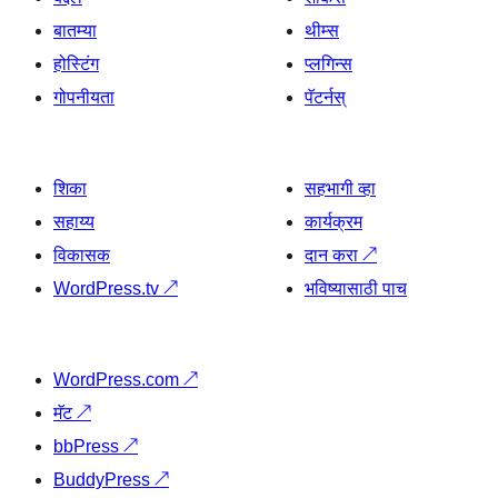
बातम्या
थीम्स
होस्टिंग
प्लगिन्स
गोपनीयता
पॅटर्नस्
शिका
सहभागी व्हा
सहाय्य
कार्यक्रम
विकासक
दान करा
↗
WordPress.tv
↗
भविष्यासाठी पाच
WordPress.com
↗
मॅट
↗
bbPress
↗
BuddyPress
↗