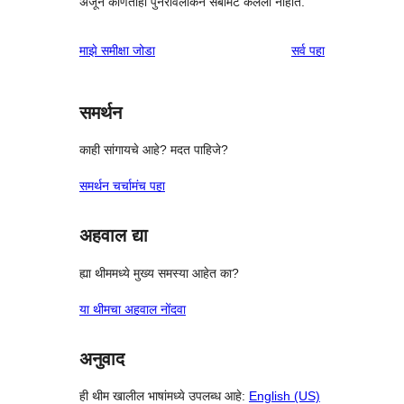
अजून कोणतीही पुनरावलोकने सबमिट केलेली नाहीत.
पुनरावलोकने
माझे समीक्षा जोडा
सर्व
पहा
समर्थन
काही सांगायचे आहे? मदत पाहिजे?
समर्थन चर्चामंच पहा
अहवाल द्या
ह्या थीममध्ये मुख्य समस्या आहेत का?
या थीमचा अहवाल नोंदवा
अनुवाद
ही थीम खालील भाषांमध्ये उपलब्ध आहे:
English (US)