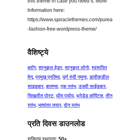
this theme in case you need it. More
Information here:
https://www.spiraclethemes.com/purea
-fashion-free-wordpress-theme/
वैशिष्ट्ये
ब्लॉग
, 
सानुकूल हेडर
, 
सानुकूल लोगो
, 
स्वरूपित
मेनू
, 
प्रमुख प्रतिमा
, 
पूर्ण रुंदी नमुना
, 
डावीकडील
साइडबार
, 
बातम्या
, 
एक स्तंभ
, 
उजवी साईडबार
, 
चिखलीत पोस्ट
, 
थीम पर्याय
, 
थ्रेडेड कॉमेंट्स
, 
तीन
स्तंभ
, 
भाषांतर तयार
, 
दोन स्तंभ
प्रति दिवस डाउनलोड
सक्रिय स्थापना:
50+