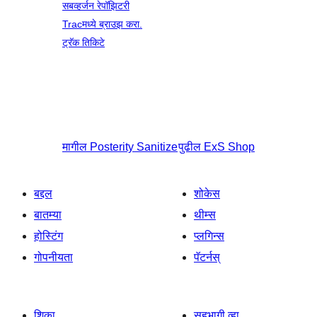
सबव्हर्जन रेपॉझिटरी
Tracमध्ये ब्राउझ करा.
ट्रॅक तिकिटे
मागील
Posterity Sanitize
पुढील
ExS Shop
बद्दल
शोकेस
बातम्या
थीम्स
होस्टिंग
प्लगिन्स
गोपनीयता
पॅटर्नस्
शिका
सहभागी व्हा