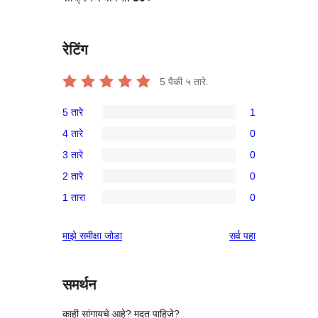
रेटिंग
5
पैकी ५ तारे.
5 तारे
1
1
4 तारे
0
5-
0
3 तारे
0
तारांकित
4-
0
पुनरावलोकन
2 तारे
0
तारांकित
3-
0
परीक्षणे
1 तारा
0
तारांकित
2-
0
परीक्षणे
तारांकित
1-
पुनरावलोकने
माझे समीक्षा जोडा
सर्व
पहा
परीक्षणे
तारांकित
परीक्षणे
समर्थन
काही सांगायचे आहे? मदत पाहिजे?