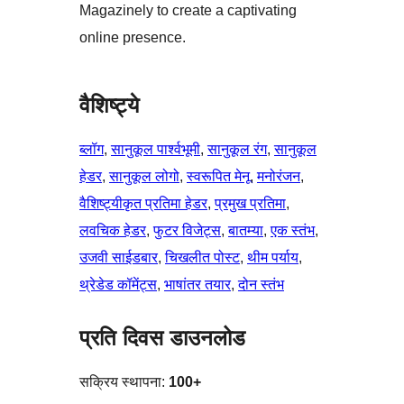
Magazinely to create a captivating
online presence.
वैशिष्ट्ये
ब्लॉग
, 
सानुकूल पार्श्वभूमी
, 
सानुकूल रंग
, 
सानुकूल
हेडर
, 
सानुकूल लोगो
, 
स्वरूपित मेनू
, 
मनोरंजन
, 
वैशिष्ट्यीकृत प्रतिमा हेडर
, 
प्रमुख प्रतिमा
, 
लवचिक हेडर
, 
फुटर विजेट्स
, 
बातम्या
, 
एक स्तंभ
, 
उजवी साईडबार
, 
चिखलीत पोस्ट
, 
थीम पर्याय
, 
थ्रेडेड कॉमेंट्स
, 
भाषांतर तयार
, 
दोन स्तंभ
प्रति दिवस डाउनलोड
सक्रिय स्थापना:
100+