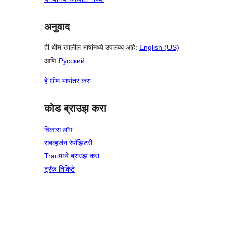
अनुवाद
ही थीम खालील भाषांमध्ये उपलब्ध आहे:
English (US)
आणि
Русский
.
हे थीम भाषांतर करा
कोड ब्राउझ करा
विकास लॉग
सबव्हर्जन रेपॉझिटरी
Tracमध्ये ब्राउझ करा.
ट्रॅक तिकिटे