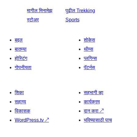
मागील
मिनामेझ
पुढील
Trekking
स्टोअर
Sports
बद्दल
शोकेस
बातम्या
थीम्स
होस्टिंग
प्लगिन्स
गोपनीयता
पॅटर्नस्
शिका
सहभागी व्हा
सहाय्य
कार्यक्रम
विकासक
दान करा
↗
WordPress.tv
↗
भविष्यासाठी पाच