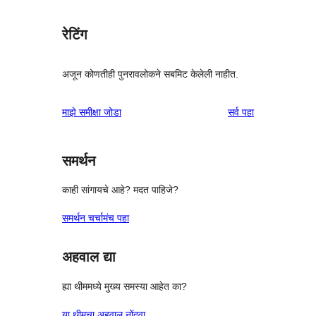
रेटिंग
अजून कोणतीही पुनरावलोकने सबमिट केलेली नाहीत.
पुनरावलोकने
माझे समीक्षा जोडा
सर्व
पहा
समर्थन
काही सांगायचे आहे? मदत पाहिजे?
समर्थन चर्चामंच पहा
अहवाल द्या
ह्या थीममध्ये मुख्य समस्या आहेत का?
या थीमचा अहवाल नोंदवा