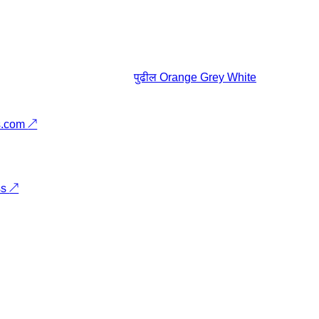
पुढील
Orange Grey White
s.com
↗
ss
↗