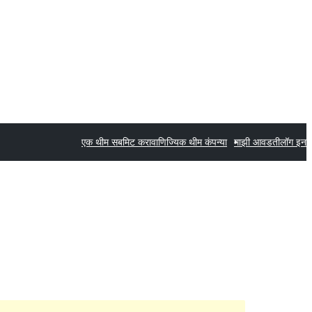
एक थीम सबमिट करा
वाणिज्यिक थीम कंपन्या
माझी आवडती
लॉग इन