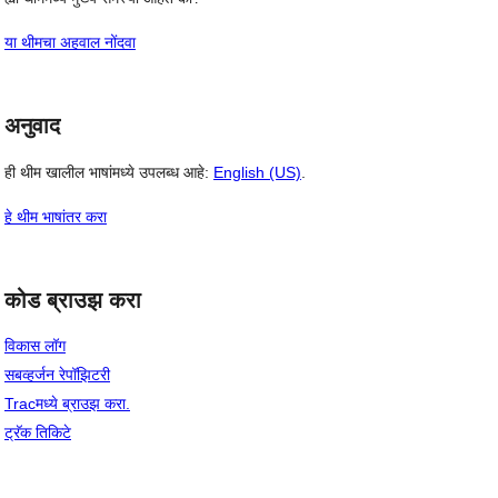
या थीमचा अहवाल नोंदवा
अनुवाद
ही थीम खालील भाषांमध्ये उपलब्ध आहे:
English (US)
.
हे थीम भाषांतर करा
कोड ब्राउझ करा
विकास लॉग
सबव्हर्जन रेपॉझिटरी
Tracमध्ये ब्राउझ करा.
ट्रॅक तिकिटे