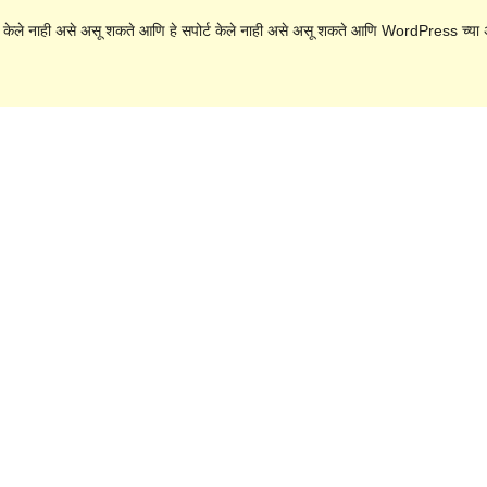
 केले नाही असे असू शकते आणि हे सपोर्ट केले नाही असे असू शकते आणि WordPress च्या अ