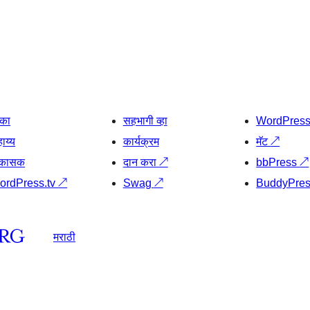
िका
सहभागी व्हा
WordPres
ाय्य
कार्यक्रम
मॅट
↗
िकासक
दान करा
↗
bbPress
↗
ordPress.tv
↗
Swag
↗
BuddyPre
मराठी