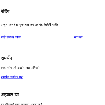
रेटिंग
अजून कोणतीही पुनरावलोकने सबमिट केलेली नाहीत.
पुनरावलोकने
माझे समीक्षा जोडा
सर्व
पहा
समर्थन
काही सांगायचे आहे? मदत पाहिजे?
समर्थन चर्चामंच पहा
अहवाल द्या
ह्या थीममध्ये मुख्य समस्या आहेत का?