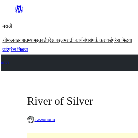
सामुग्रीवर
जा
मराठी
थीम
प्लगइन
बातम्या
मद्दत
वर्डप्रेस बद्दल
मराठी कार्यसंघ
संपर्क करा
वर्डप्रेस मिळवा
वर्डप्रेस मिळवा
थीम्स
River of Silver
zwwooooo