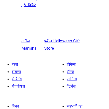
ट्रॅक तिकिटे
मागील
पुढील
Halloween Gift
Manisha
Store
बद्दल
शोकेस
बातम्या
थीम्स
होस्टिंग
प्लगिन्स
गोपनीयता
पॅटर्नस्
शिका
सहभागी व्हा