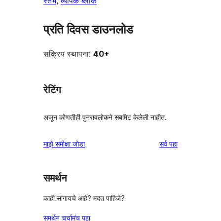
स्तंभ
, 
व्यापक ब्लॉक
प्रति दिवस डाउनलोड
सक्रिय स्थापना:
40+
रेटिंग
अजून कोणतीही पुनरावलोकने सबमिट केलेली नाहीत.
पुनरावलोकने
माझे समीक्षा जोडा
सर्व
पहा
समर्थन
काही सांगायचे आहे? मदत पाहिजे?
समर्थन चर्चामंच पहा