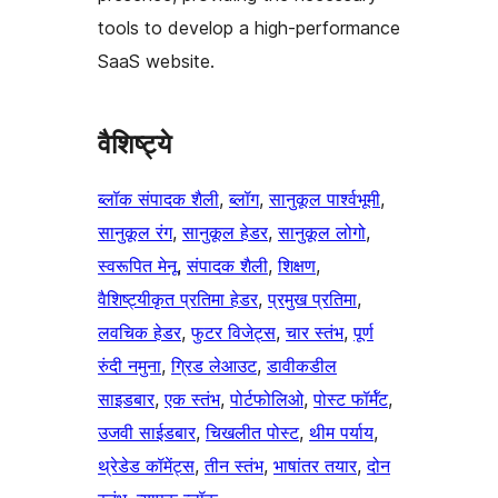
tools to develop a high-performance
SaaS website.
वैशिष्ट्ये
ब्लॉक संपादक शैली
, 
ब्लॉग
, 
सानुकूल पार्श्वभूमी
, 
सानुकूल रंग
, 
सानुकूल हेडर
, 
सानुकूल लोगो
, 
स्वरूपित मेनू
, 
संपादक शैली
, 
शिक्षण
, 
वैशिष्ट्यीकृत प्रतिमा हेडर
, 
प्रमुख प्रतिमा
, 
लवचिक हेडर
, 
फुटर विजेट्स
, 
चार स्तंभ
, 
पूर्ण
रुंदी नमुना
, 
ग्रिड लेआउट
, 
डावीकडील
साइडबार
, 
एक स्तंभ
, 
पोर्टफोलिओ
, 
पोस्ट फॉर्मॅट
, 
उजवी साईडबार
, 
चिखलीत पोस्ट
, 
थीम पर्याय
, 
थ्रेडेड कॉमेंट्स
, 
तीन स्तंभ
, 
भाषांतर तयार
, 
दोन