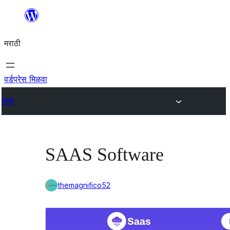
सामुग्रीवर
जा
मराठी
वर्डप्रेस मिळवा
थीम्स
SAAS Software
themagnifico52