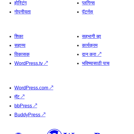
होस्टिंग
प्लगिन्स
गोपनीयता
पॅटर्नस्
शिका
सहभागी व्हा
सहाय्य
कार्यक्रम
विकासक
दान करा
↗
WordPress.tv
↗
भविष्यासाठी पाच
WordPress.com
↗
मॅट
↗
bbPress
↗
BuddyPress
↗