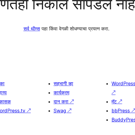
णतेही निकाल सापडले नाह
सर्व थीम्स
पहा किंवा वेगळी शोधण्याचा प्रयत्न करा.
िका
सहभागी व्हा
WordPres
ाय्य
कार्यक्रम
↗
िकासक
दान करा
↗
मॅट
↗
ordPress.tv
↗
Swag
↗
bbPress
BuddyPre