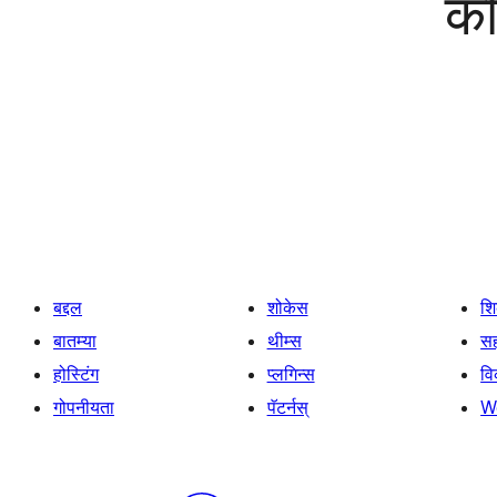
को
बद्दल
शोकेस
श
बातम्या
थीम्स
सह
होस्टिंग
प्लगिन्स
व
गोपनीयता
पॅटर्नस्
W