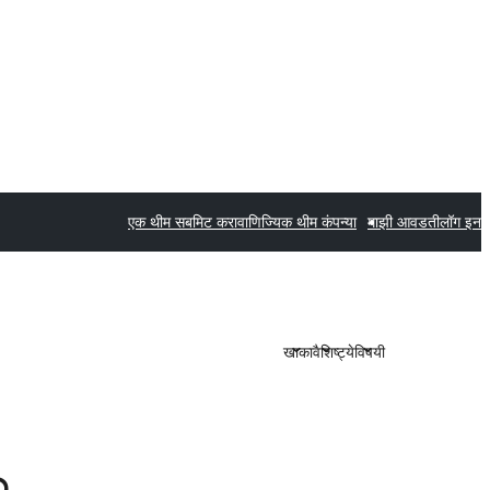
एक थीम सबमिट करा
वाणिज्यिक थीम कंपन्या
माझी आवडती
लॉग इन
खाका
वैशिष्ट्ये
विषयी