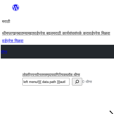
सामुग्रीवर
जा
मराठी
थीम
प्लगइन
बातम्या
मद्दत
वर्डप्रेस बद्दल
मराठी कार्यसंघ
संपर्क करा
वर्डप्रेस मिळवा
वर्डप्रेस मिळवा
थीम्स
लोकप्रिय
नवीनतम
समुदाय
वाणिज्यिक
ब्लॉक थीम्स
शोधा
0 थीम्स