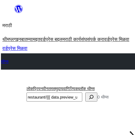
सामुग्रीवर
जा
मराठी
थीम
प्लगइन
बातम्या
मद्दत
वर्डप्रेस बद्दल
मराठी कार्यसंघ
संपर्क करा
वर्डप्रेस मिळवा
वर्डप्रेस मिळवा
थीम्स
लोकप्रिय
नवीनतम
समुदाय
वाणिज्यिक
ब्लॉक थीम्स
शोधा
0 थीम्स