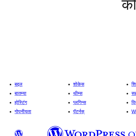
को
बद्दल
शोकेस
श
बातम्या
थीम्स
सह
होस्टिंग
प्लगिन्स
व
गोपनीयता
पॅटर्नस्
W