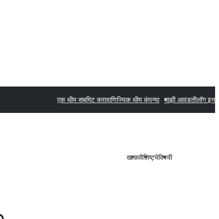
एक थीम सबमिट करा
वाणिज्यिक थीम कंपन्या
माझी आवडती
लॉग इन
खाका
वैशिष्ट्ये
विषयी