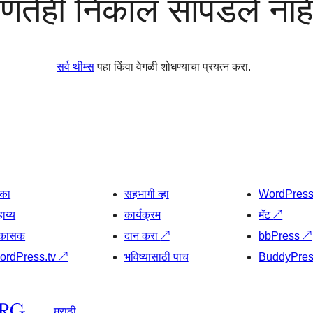
णतेही निकाल सापडले नाह
सर्व थीम्स
पहा किंवा वेगळी शोधण्याचा प्रयत्न करा.
िका
सहभागी व्हा
WordPres
ाय्य
कार्यक्रम
मॅट
↗
िकासक
दान करा
↗
bbPress
↗
ordPress.tv
↗
भविष्यासाठी पाच
BuddyPre
मराठी